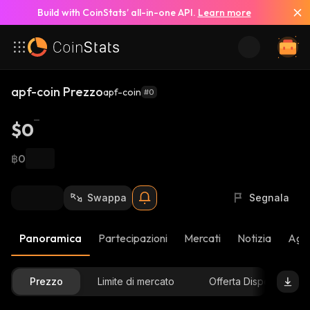
Build with CoinStats’ all-in-one API.
Learn more
apf-coin Prezzo
apf-coin
#0
$0
฿0
Swappa
Segnala
Panoramica
Partecipazioni
Mercati
Notizia
Aggi
Prezzo
Limite di mercato
Offerta Disponibile