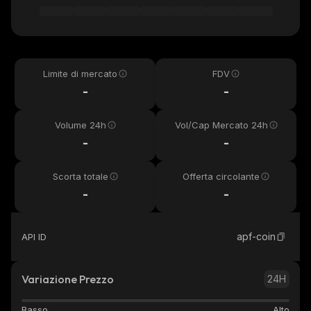
Limite di mercato
FDV
-
-
Volume 24h
Vol/Cap Mercato 24h
-
-
Scorta totale
Offerta circolante
-
-
apf-coin
API ID
Variazione Prezzo
24H
Basso
Alto