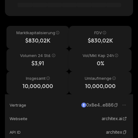
Marktkapitalisierung
FDV
$830,02K
$830,02K
Volumen 24 Std.
Vol/Mkt Kap 24h
$3,91
0%
Insgesamt
Umlaufmenge
10,000,000
10,000,000
0x8e4...e886
Verträge
architex.ai
Webseite
architex
API ID