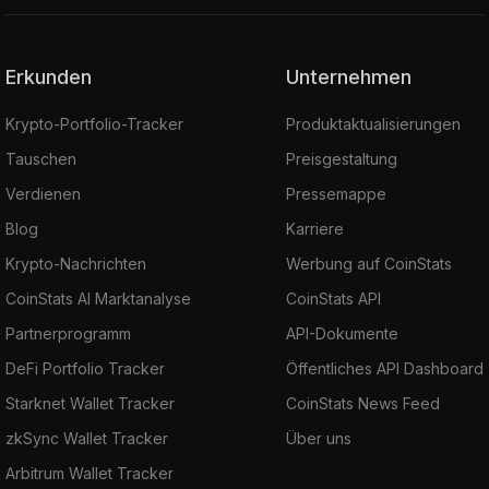
Erkunden
Unternehmen
Krypto-Portfolio-Tracker
Produktaktualisierungen
Tauschen
Preisgestaltung
Verdienen
Pressemappe
Blog
Karriere
Krypto-Nachrichten
Werbung auf CoinStats
CoinStats AI Marktanalyse
CoinStats API
Partnerprogramm
API-Dokumente
DeFi Portfolio Tracker
Öffentliches API Dashboard
Starknet Wallet Tracker
CoinStats News Feed
zkSync Wallet Tracker
Über uns
Arbitrum Wallet Tracker