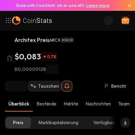
Build with CoinStats’ all-in-one API.
Learn more
Architex Preis
ARCX
#3639
$0,083
0,7
%
฿0,00000128
Tauschen
Bericht
Überblick
Bestände
Märkte
Nachrichten
Team-U
Preis
Marktkapitalisierung
Verfügbare Menge