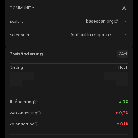
COMMUNITY
basescan.org
Explorer
Artificial Intelligence (AI)
Kategorien
Preisänderung
24H
Niedrig
Hoch
0
%
1h Änderung
0,7
%
24h Änderung
0,1
%
7d Änderung