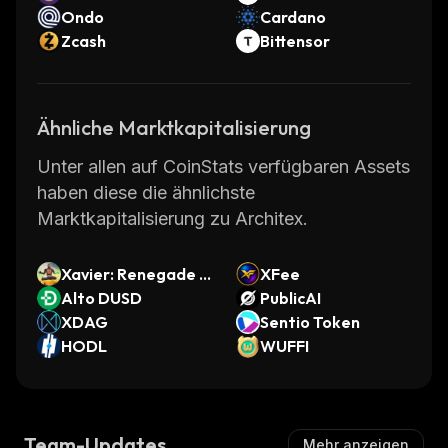
Ondo
Cardano
Zcash
Bittensor
Ähnliche Marktkapitalisierung
Unter allen auf CoinStats verfügbaren Assets
haben diese die ähnlichste
Marktkapitalisierung zu Architex.
Xavier: Renegade A
XFee
ngel
Alto DUSD
PublicAI
XDAG
Sentio Token
HODL
WUFFI
Team-Updates
Mehr anzeigen