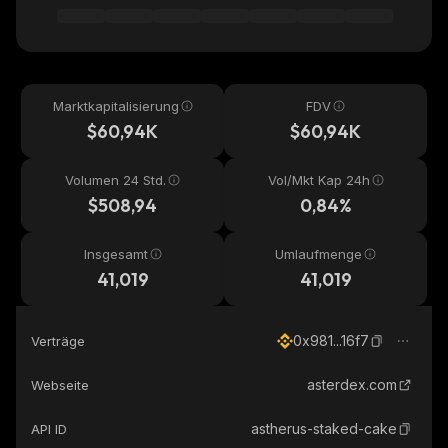
Marktkapitalisierung
FDV
$60,94K
$60,94K
Volumen 24 Std.
Vol/Mkt Kap 24h
$508,94
0,84%
Insgesamt
Umlaufmenge
41,019
41,019
0x981...16f7
Verträge
asterdex.com
Webseite
astherus-staked-cake
API ID