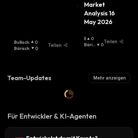
Market 
Analysis 16 
May 2026
B
0
Teilen
Bullisch
:
0
U
Bäris
0
Teilen
Bärisch
:
0
Ll
Ch
:
I
S
C
H
Team-Updates
Mehr anzeigen
:
Für Entwickler & KI-Agenten