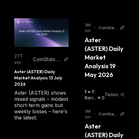
3M
•
CoinStats
vor
AI Articles
Aster 
(ASTER) Daily 
Market 
27T
CoinStats AI
•
vor
Analysis 19 
Articles
Aster (ASTER) Daily 
May 2026
Market Analysis 13 July 
2026
B
0
Aster (ASTER) shows
Teilen
U
Bäris
0
mixed signals – modest
Ll
Ch
:
short-term gains but
I
weekly losses – here's
3M
•
CoinStats
S
vor
the latest:
AI Articles
C
Aster 
H
(ASTER) Daily 
: