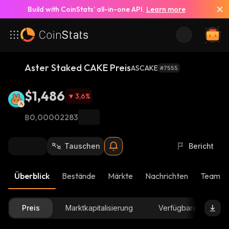
Build with CoinStats’ all-in-one API.
Learn more
Aster Staked CAKE Preis
ASCAKE
#7555
$1,486
3,6
%
฿0,00002283
Tauschen
Bericht
Überblick
Bestände
Märkte
Nachrichten
Team-U
Preis
Marktkapitalisierung
Verfügbare Menge