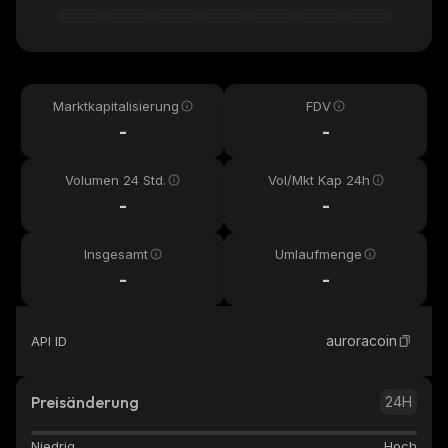
Marktkapitalisierung
FDV
-
-
Volumen 24 Std.
Vol/Mkt Kap 24h
-
-
Insgesamt
Umlaufmenge
-
-
auroracoin
API ID
Preisänderung
24H
Niedrig
Hoch