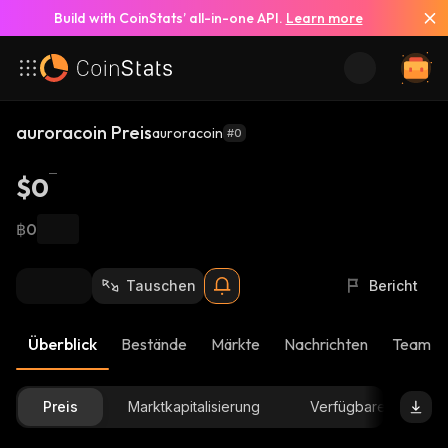
Build with CoinStats’ all-in-one API.
Learn more
auroracoin Preis
auroracoin
#0
$0
฿0
Tauschen
Bericht
Überblick
Bestände
Märkte
Nachrichten
Team-U
Preis
Marktkapitalisierung
Verfügbare Menge