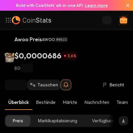
Build with CoinStats’ all-in-one API.
Learn more
Awoo Preis
AWOO
#8622
$0,0000686
3,6
%
฿0
Tauschen
Bericht
Überblick
Bestände
Märkte
Nachrichten
Team-U
Preis
Marktkapitalisierung
Verfügbare Menge