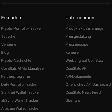
Erkunden
Unternehmen
Krypto-Portfolio-Tracker
Produktaktualisierungen
Tauschen
Preisgestaltung
Verdienen
Pressemappe
Blog
Karriere
Krypto-Nachrichten
Werbung auf CoinStats
CoinStats AI Marktanalyse
CoinStats API
Partnerprogramm
API-Dokumente
DeFi Portfolio Tracker
Öffentliches API Dashboard
Starknet Wallet Tracker
CoinStats News Feed
zkSync Wallet Tracker
Über uns
Arbitrum Wallet Tracker