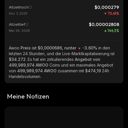
$0,000279
Allzeithoch
75,41
%
Dec 7, 2025
$0,00002808
Allzeittief
144,3
%
Mar 26, 2026
Awoo
Preis ist $0,0000686, runter
-3.60%
in den
letzten 24 Stunden, und die Live-Marktkapitalisierung ist
$34.272
. Es hat ein zirkulierendes
Angebot von
499,989,974 AWOO
Coins und ein maximales Angebot
von
499,989,974 AWOO
zusammen mit
$474,19
24h
Handelsvolumen.
Meine Notizen