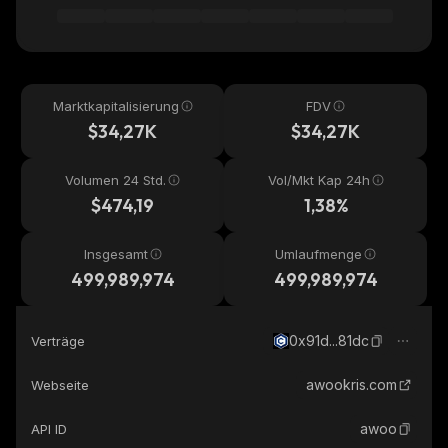
Marktkapitalisierung
FDV
$34,27K
$34,27K
Volumen 24 Std.
Vol/Mkt Kap 24h
$474,19
1,38%
Insgesamt
Umlaufmenge
499,989,974
499,989,974
0x91d...81dc
Verträge
awookris.com
Webseite
awoo
API ID