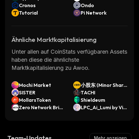
Cronos
Ondo
Tutorial
Pi Network
Ähnliche Marktkapitalisierung
Unter allen auf CoinStats verfügbaren Assets
haben diese die ähnlichste
Marktkapitalisierung zu Awoo.
Mochi Market
小股东 (Minor Share
SISTER
holder)
TACHI
MollarsToken
Shieldeum
Zero Network Bridg
LPC_Ai_Lumi by Vir
ed WETH (Zero Net
tuals
work)
Team-Updates
Mehr anzeigen