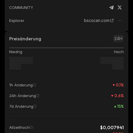
COMMUNITY
bscscan.com
Explorer
Preisänderung
24H
Niedrig
Hoch
0,1
%
1h Änderung
0,6
%
24h Änderung
15
%
7d Änderung
$0,007941
Allzeithoch