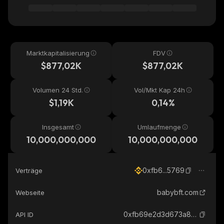
Marktkapitalisierung
FDV
$877,02K
$877,02K
Volumen 24 Std.
Vol/Mkt Kap 24h
$1,19K
0,14%
Insgesamt
Umlaufmenge
10,000,000,000
10,000,000,000
0xfb6...5769
Verträge
babybft.com
Webseite
0xfb69e2d3d673a8db9fa74ffc036a8cf641255769_binance_smart
API ID