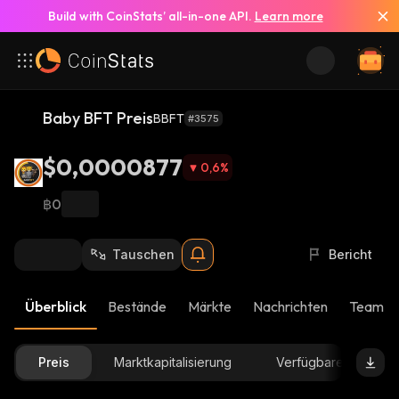
Build with CoinStats’ all-in-one API.
Learn more
Baby BFT Preis
BBFT
#3575
$0,0000877
0,6
%
฿0
Tauschen
Bericht
Überblick
Bestände
Märkte
Nachrichten
Team-U
Preis
Marktkapitalisierung
Verfügbare Menge