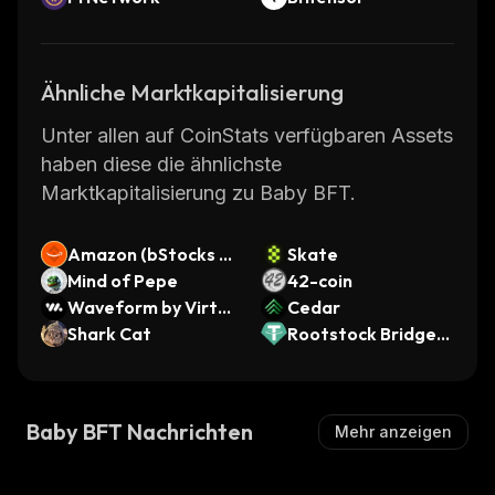
Ähnliche Marktkapitalisierung
Unter allen auf CoinStats verfügbaren Assets
haben diese die ähnlichste
Marktkapitalisierung zu Baby BFT.
Amazon (bStocks T
Skate
okenized Stock)
Mind of Pepe
42-coin
Waveform by Virtu
Cedar
als
Shark Cat
Rootstock Bridged
USDT (Rootstock)
Baby BFT Nachrichten
Mehr anzeigen