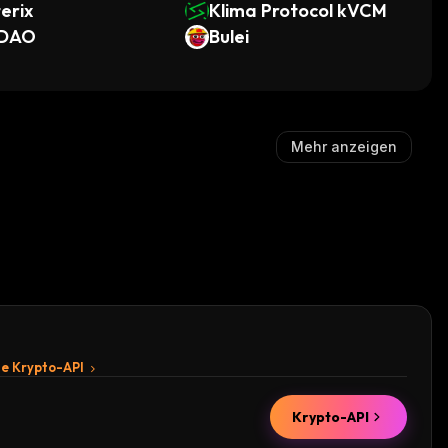
erix
Klima Protocol kVCM
DAO
Bulei
Mehr anzeigen
te Krypto-API
Krypto-API