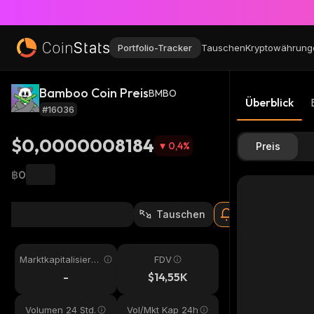
Portfolio-Tracker
Tauschen
Kryptowährung
Bamboo Coin Preis
BMBO
Überblick
#16036
$0,0000008184
0,4
%
Preis
฿0
Tauschen
Marktkapitalisieru
FDV
ng
-
$14,55K
Volumen 24 Std.
Vol/Mkt Kap 24h