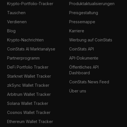
Krypto-Portfolio-Tracker
Produktaktualisierungen
Tauschen
Preisgestaltung
Verdienen
Pressemappe
Blog
Karriere
Krypto-Nachrichten
Werbung auf CoinStats
CoinStats AI Marktanalyse
CoinStats API
Partnerprogramm
API-Dokumente
DeFi Portfolio Tracker
Öffentliches API
Dashboard
Starknet Wallet Tracker
CoinStats News Feed
zkSync Wallet Tracker
Über uns
Arbitrum Wallet Tracker
Solana Wallet Tracker
Cosmos Wallet Tracker
Ethereum Wallet Tracker