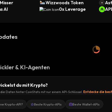
Misser
Wizzwoods Token
Ast
s AI
0x Leverage
AP
pdates
ickler & KI-Agenten
ickelst du mit Krypto?
r die Daten hinter CoinStats mit nur einem API-Schlüssel.
Entdecke die bes
ine Krypto-API?
Beste Krypto-APIs
Beste Wallet-APIs