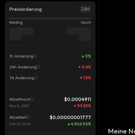
Preisänderung
24H
Niedrig
Hoch
0
%
1h Änderung
0,4
%
24h Änderung
1,9
%
7d Änderung
$0,0004911
Allzeithoch
99,83
%
Nov 6, 2021
$0,00000001777
Allzeittief
4.506,96
%
Feb 21, 2024
Meine N