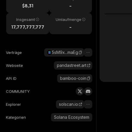
$8,31
-
Insgesamt
Umlaufmenge
17,777,777,777
-
5sM9x...maEg
Verträge
pandastreet.art
Webseite
bamboo-coin
API ID
COMMUNITY
solscan.io
Explorer
Solana Ecosystem
Kategorien