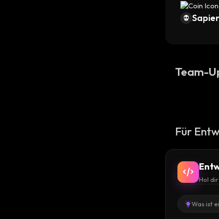
Sapien
Team-U
Für Entw
Entw
Hol di
Was ist e