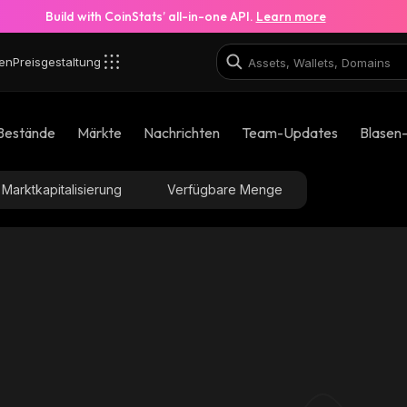
Build with CoinStats’ all-in-one API.
Learn more
en
Preisgestaltung
Bestände
Märkte
Nachrichten
Team-Updates
Blasen
Marktkapitalisierung
Verfügbare Menge