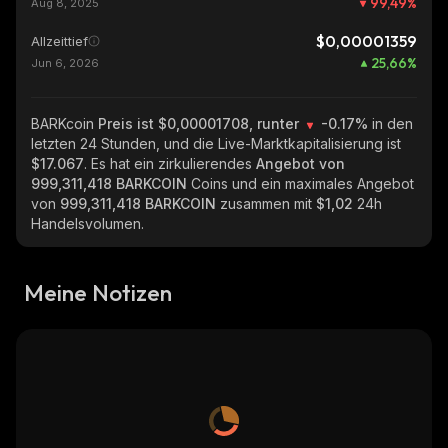
99,49
%
Aug 8, 2025
$0,00001359
Allzeittief
25,66
%
Jun 6, 2026
BARKcoin
Preis ist $0,00001708, runter
-0.17%
in den
letzten 24 Stunden, und die Live-Marktkapitalisierung ist
$17.067
. Es hat ein zirkulierendes
Angebot von
999,311,418 BARKCOIN
Coins und ein maximales Angebot
von
999,311,418 BARKCOIN
zusammen mit
$1,02
24h
Handelsvolumen.
Meine Notizen