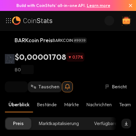
Build with CoinStats’ all-in-one API.
Learn more
BARKcoin Preis
BARKCOIN
#9939
$0,00001708
0,17
%
฿0
Tauschen
Bericht
Überblick
Bestände
Märkte
Nachrichten
Team-U
Preis
Marktkapitalisierung
Verfügbare Menge