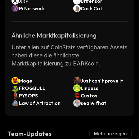
XRP
Bittensor
Pi Network
Cash Cat
Ähnliche Marktkapitalisierung
Unter allen auf CoinStats verfügbaren Assets
haben diese die ähnlichste
Marktkapitalisierung zu BARKcoin.
Moge
Just can't prove it
FROGBULL
Linpuss
PYSOPS
Custos
Law of Attraction
sealwifhat
Team-Updates
Mehr anzeigen