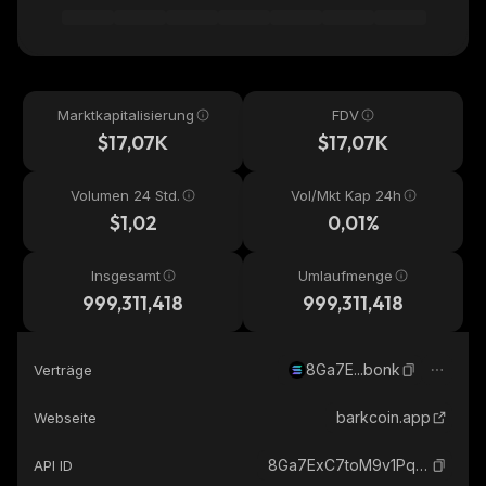
Marktkapitalisierung
FDV
$17,07K
$17,07K
Volumen 24 Std.
Vol/Mkt Kap 24h
$1,02
0,01%
Insgesamt
Umlaufmenge
999,311,418
999,311,418
8Ga7E...bonk
Verträge
barkcoin.app
Webseite
8Ga7ExC7toM9v1PqCB8jjKRTKqiYqQGLCua2VnXdbonk_solana
API ID