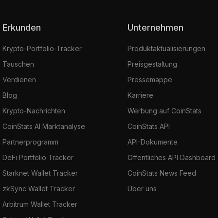
Erkunden
Unternehmen
Krypto-Portfolio-Tracker
Produktaktualisierungen
Tauschen
Preisgestaltung
Verdienen
Pressemappe
Blog
Karriere
Krypto-Nachrichten
Werbung auf CoinStats
CoinStats AI Marktanalyse
CoinStats API
Partnerprogramm
API-Dokumente
DeFi Portfolio Tracker
Öffentliches API Dashboard
Starknet Wallet Tracker
CoinStats News Feed
zkSync Wallet Tracker
Über uns
Arbitrum Wallet Tracker