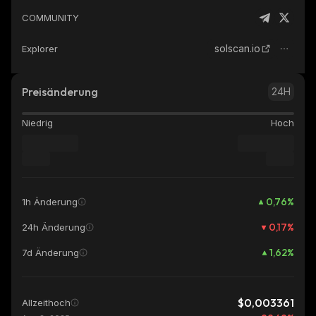
COMMUNITY
solscan.io
Explorer
Preisänderung
24H
Niedrig
Hoch
0,76
%
1h Änderung
0,17
%
24h Änderung
1,62
%
7d Änderung
$0,003361
Allzeithoch