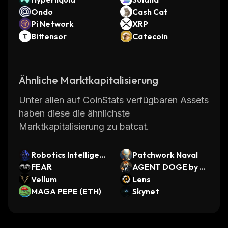
Ondo
Cash Cat
Pi Network
XRP
Bittensor
Catecoin
Ähnliche Marktkapitalisierung
Unter allen auf CoinStats verfügbaren Assets
haben diese die ähnlichste
Marktkapitalisierung zu batcat.
Robotics Intelligenc
Patchwork Naval
e
FEAR
AGENT DOGE by Vi
Vellum
rtuals
Lens
MAGA PEPE (ETH)
Skynet