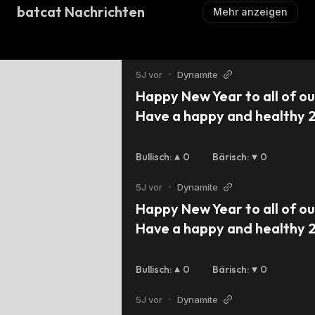
batcat Nachrichten
Mehr anzeigen
5J vor
•
Dynamite
Happy New Year to all of our
Have a happy and healthy 
an eye out for updates on ou
this year. #dynmt $dynmt 
Bullisch
:
0
Bärisch
:
0
5J vor
•
Dynamite
Happy New Year to all of our
Have a happy and healthy 
an eye out for updates on ou
this year. #dynmt $dynmt 
Bullisch
:
0
Bärisch
:
0
5J vor
•
Dynamite