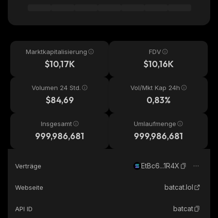
Marktkapitalisierung
FDV
$10,17K
$10,16K
Volumen 24 Std.
Vol/Mkt Kap 24h
$84,69
0,83%
Insgesamt
Umlaufmenge
999,986,681
999,986,681
EtBc6...1R4X
Verträge
batcat.lol
Webseite
batcat
API ID