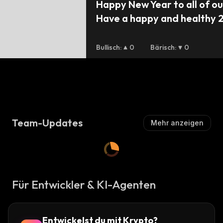
Happy New Year to all of our
Have a happy and healthy 
an eye out for updates on ou
this year. #dynmt $dynmt 
Bullisch
:
0
Bärisch
:
0
Team-Updates
Mehr anzeigen
Für Entwickler & KI-Agenten
Entwickelst du mit Krypto?