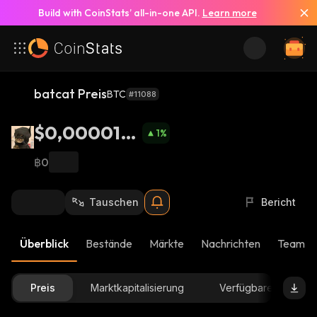
Build with CoinStats’ all-in-one API.
Learn more
batcat Preis
BTC
#11088
$0,0000101
1
%
7
฿0
Tauschen
Bericht
Überblick
Bestände
Märkte
Nachrichten
Team-U
Preis
Marktkapitalisierung
Verfügbare Menge