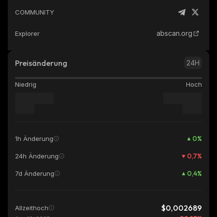
COMMUNITY
abscan.org
Explorer
Preisänderung
24H
Niedrig
Hoch
0
%
1h Änderung
0,7
%
24h Änderung
0,4
%
7d Änderung
$0,002689
Allzeithoch