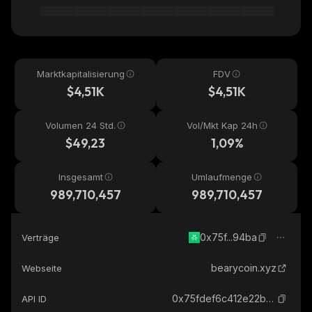
Marktkapitalisierung
FDV
$4,51K
$4,51K
Volumen 24 Std.
Vol/Mkt Kap 24h
$49,23
1,09%
Insgesamt
Umlaufmenge
989,710,457
989,710,457
0x75f...94ba
Verträge
bearycoin.xyz
Webseite
0x75fdef6c412e22bd561f671d7c4d4899859f94ba_abstract
API ID