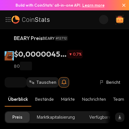
Build with CoinStats’ all-in-one API.
Learn more
BEARY Preis
BEARY
#12712
$0,00000455
0,7
%
9
฿0
Tauschen
Bericht
Überblick
Bestände
Märkte
Nachrichten
Team-U
Preis
Marktkapitalisierung
Verfügbare Menge