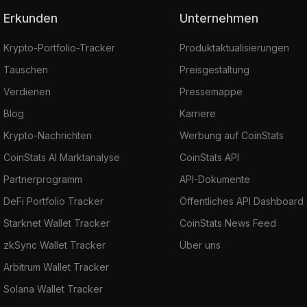
Erkunden
Unternehmen
Krypto-Portfolio-Tracker
Produktaktualisierungen
Tauschen
Preisgestaltung
Verdienen
Pressemappe
Blog
Karriere
Krypto-Nachrichten
Werbung auf CoinStats
CoinStats AI Marktanalyse
CoinStats API
Partnerprogramm
API-Dokumente
DeFi Portfolio Tracker
Öffentliches API Dashboard
Starknet Wallet Tracker
CoinStats News Feed
zkSync Wallet Tracker
Über uns
Arbitrum Wallet Tracker
Solana Wallet Tracker