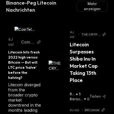
Binance-Peg Litecoin
Mehr
Nachrichten
anzeigen
4J
•
THE CRYPT
vor
O BASIC
4J
CoinTe
•
Litecoin 
vor
legrap
Surpasses 
Litecoin hits fresh 
h
2022 high versus 
Shiba Inu In 
Bitcoin — But will 
Market Cap 
LTC price 'halve' 
Taking 13th 
before the 
halving?
Place
Litecoin diverged
from the
Bu
5
broader crypto
Teilen
Llis
Bärisch
0
market
Ch
:
:
downtrend in the
months leading
4J vor
•
BitCoinist