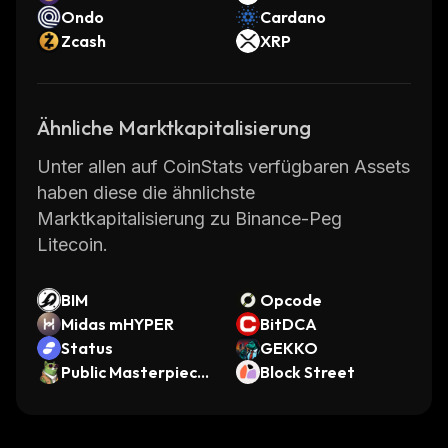
Ondo
Cardano
Zcash
XRP
Ähnliche Marktkapitalisierung
Unter allen auf CoinStats verfügbaren Assets
haben diese die ähnlichste
Marktkapitalisierung zu Binance-Peg
Litecoin.
BIM
Opcode
Midas mHYPER
BitDCA
Status
GEKKO
Public Masterpiece
Block Street
Token