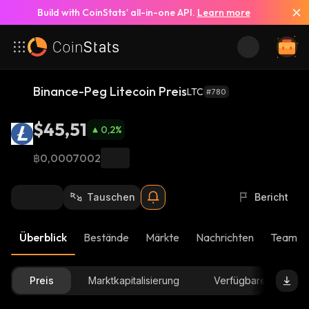
Build with CoinStats’ all-in-one API.
Learn more
Binance-Peg Litecoin Preis
LTC
#780
$45,51
0,2
%
฿0,0007002
Tauschen
Bericht
Überblick
Bestände
Märkte
Nachrichten
Team-U
Preis
Marktkapitalisierung
Verfügbare Menge