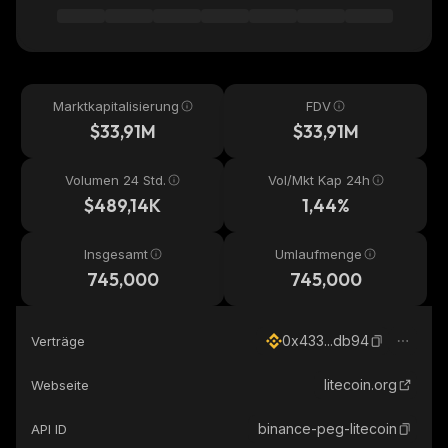
Marktkapitalisierung
FDV
$33,91M
$33,91M
Volumen 24 Std.
Vol/Mkt Kap 24h
$489,14K
1,44%
Insgesamt
Umlaufmenge
745,000
745,000
0x433...db94
Verträge
litecoin.org
Webseite
binance-peg-litecoin
API ID