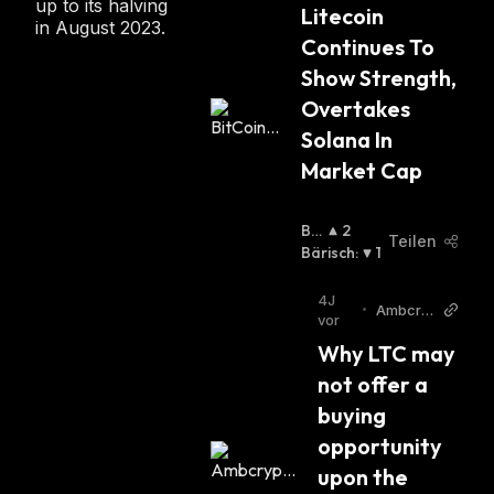
up to its halving
Litecoin 
in August 2023.
Continues To 
Show Strength, 
Overtakes 
Solana In 
Market Cap
Bul
2
Teilen
Lisc
Bärisch
:
1
H
:
4J
•
Ambcry
vor
pto
Why LTC may 
not offer a 
buying 
opportunity 
upon the 