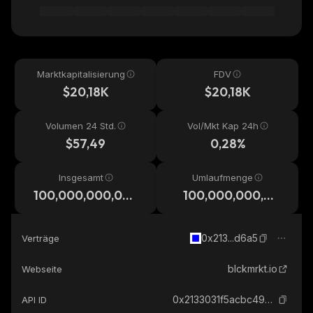
Marktkapitalisierung
FDV
$20,18K
$20,18K
Volumen 24 Std.
Vol/Mkt Kap 24h
$57,49
0,28%
Insgesamt
Umlaufmenge
100,000,000,00
100,000,000,00
0
0
0x213...d6a5
Verträge
blckmrkt.io
Webseite
0x2133031f5acbc493572c02f271186f241cd8d6a5_base
API ID