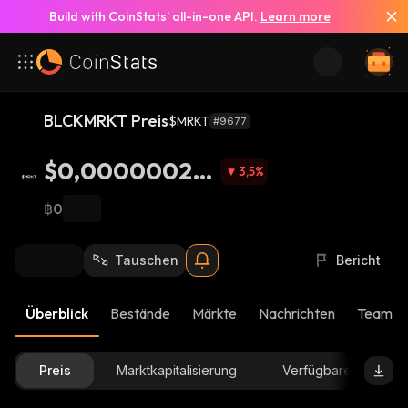
Build with CoinStats’ all-in-one API.
Learn more
BLCKMRKT Preis
$MRKT
#9677
$0,000000201
3,5
%
8
฿0
Tauschen
Bericht
Überblick
Bestände
Märkte
Nachrichten
Team-U
Preis
Marktkapitalisierung
Verfügbare Menge