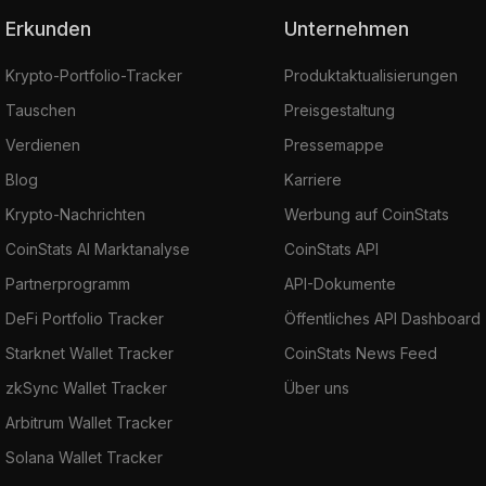
Erkunden
Unternehmen
Krypto-Portfolio-Tracker
Produktaktualisierungen
Tauschen
Preisgestaltung
Verdienen
Pressemappe
Blog
Karriere
Krypto-Nachrichten
Werbung auf CoinStats
CoinStats AI Marktanalyse
CoinStats API
Partnerprogramm
API-Dokumente
DeFi Portfolio Tracker
Öffentliches API Dashboard
Starknet Wallet Tracker
CoinStats News Feed
zkSync Wallet Tracker
Über uns
Arbitrum Wallet Tracker
Solana Wallet Tracker