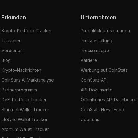
Erkunden
Unternehmen
Krypto-Portfolio-Tracker
Produktaktualisierungen
Tauschen
Preisgestaltung
Verdienen
Pressemappe
Blog
Karriere
Krypto-Nachrichten
Werbung auf CoinStats
CoinStats AI Marktanalyse
CoinStats API
Partnerprogramm
API-Dokumente
DeFi Portfolio Tracker
Öffentliches API Dashboard
Starknet Wallet Tracker
CoinStats News Feed
zkSync Wallet Tracker
Über uns
Arbitrum Wallet Tracker