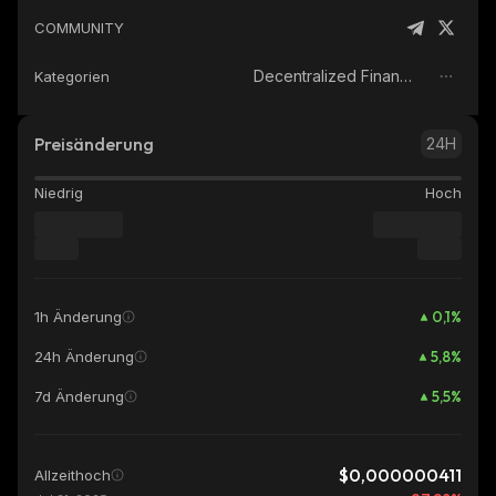
COMMUNITY
Decentralized Finance (DeFi)
Kategorien
Preisänderung
24H
Niedrig
Hoch
0,1
%
1h Änderung
5,8
%
24h Änderung
5,5
%
7d Änderung
$0,000000411
Allzeithoch