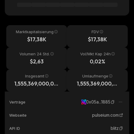
Marktkapitalisierung
FDV
$17,38K
$17,38K
Volumen 24 Std.
Vol/Mkt Kap 24h
$2,63
0,02%
Insgesamt
Umlaufmenge
1,555,369,000,00
1,555,369,000,00
0
0
0x05a...1885
Verträge
pulseium.com
Webseite
blitz
API ID