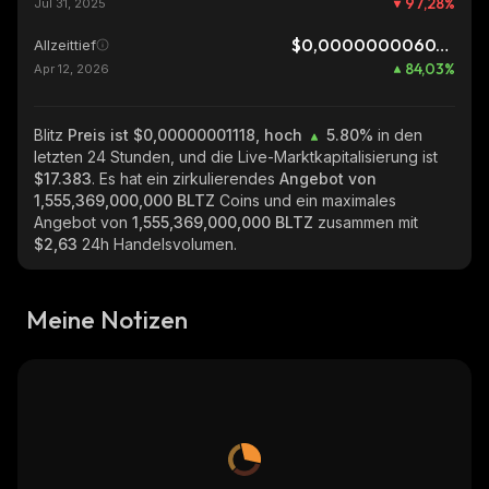
97,28
%
Jul 31, 2025
$0,000000006073
Allzeittief
84,03
%
Apr 12, 2026
Blitz
Preis ist $0,00000001118, hoch
5.80%
in den
letzten 24 Stunden, und die Live-Marktkapitalisierung ist
$17.383
. Es hat ein zirkulierendes
Angebot von
1,555,369,000,000 BLTZ
Coins und ein maximales
Angebot von
1,555,369,000,000 BLTZ
zusammen mit
$2,63
24h Handelsvolumen.
Meine Notizen