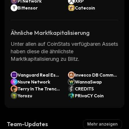
Pi Network
XRP
Bittensor
Catecoin
Ähnliche Marktkapitalisierung
Unter allen auf CoinStats verfügbaren Assets
haben diese die ähnlichste
Marktkapitalisierung zu Blitz.
Vanguard Real Esta
Invesco DB Commo
te ETF (Ondo Toke
Nsure Network
dity Index Tracking
WannaSwap
nized)
Terry In The Trench
Fund (Ondo Tokeniz
CREDITS
es
Yorozu
ed ETF)
PRivaCY Coin
Team-Updates
Mehr anzeigen