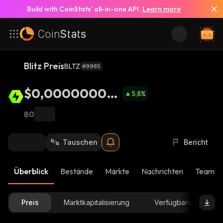
Build with CoinStats’ all-in-one API.
Learn more
Blitz Preis
BLTZ
#9985
$0,0000000111
5,8
%
8
฿0
Tauschen
Bericht
Überblick
Bestände
Märkte
Nachrichten
Team-U
Preis
Marktkapitalisierung
Verfügbare Menge