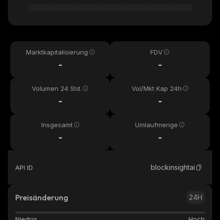
Marktkapitalisierung
FDV
-
-
Volumen 24 Std.
Vol/Mkt Kap 24h
-
-
Insgesamt
Umlaufmenge
-
-
blockinsightai
API ID
Preisänderung
24H
Niedrig
Hoch