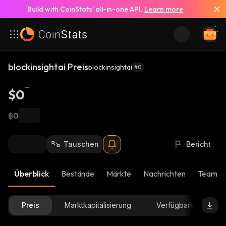
Build with CoinStats’ all-in-one API.
Learn more
blockinsightai Preis
blockinsightai
#0
$0
฿0
Tauschen
Bericht
Überblick
Bestände
Märkte
Nachrichten
Team-U
Preis
Marktkapitalisierung
Verfügbare Menge