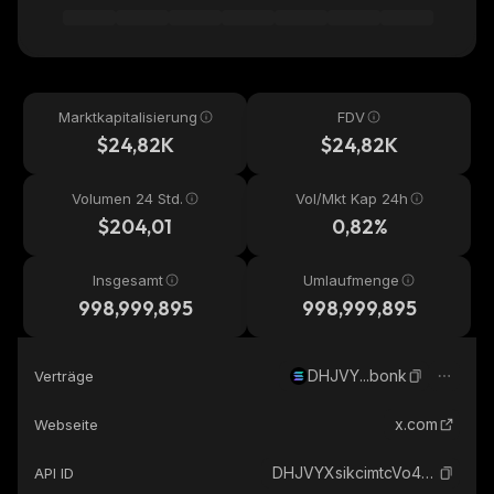
Marktkapitalisierung
FDV
$24,82K
$24,82K
Volumen 24 Std.
Vol/Mkt Kap 24h
$204,01
0,82%
Insgesamt
Umlaufmenge
998,999,895
998,999,895
DHJVY...bonk
Verträge
x.com
Webseite
DHJVYXsikcimtcVo49FAZqYd1XPYPaXezYhbKArJbonk_solana
API ID