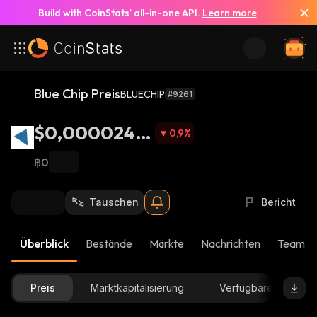
Build with CoinStats’ all-in-one API.
Learn more
Blue Chip Preis
BLUECHIP
#9261
$0,0000248
0,9
%
5
฿0
Tauschen
Bericht
Überblick
Bestände
Märkte
Nachrichten
Team-U
Preis
Marktkapitalisierung
Verfügbare Menge