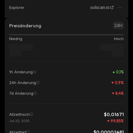
solscan.io
Explorer
Preisänderung
24H
Niedrig
Hoch
0,1
%
1h Änderung
0,9
%
24h Änderung
8,4
%
7d Änderung
$0,01671
Allzeithoch
99,85
%
Jul 22, 2025
$0,00002481
Allzeittief