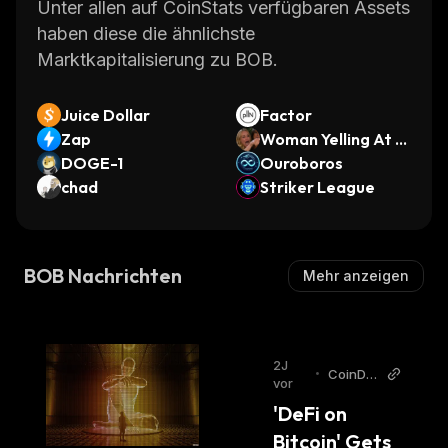
Unter allen auf CoinStats verfügbaren Assets
haben diese die ähnlichste
Marktkapitalisierung zu BOB.
Juice Dollar
Factor
Zap
Woman Yelling At C
DOGE-1
at
Ouroboros
chad
Striker League
BOB Nachrichten
Mehr anzeigen
2J
•
CoinDe
vor
sk
'DeFi on 
Bitcoin' Gets 