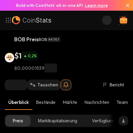
Build with CoinStats’ all-in-one API.
Learn more
BOB Preis
BOB
#4767
$1
0,2
%
฿0,00001539
Tauschen
Bericht
Überblick
Bestände
Märkte
Nachrichten
Team-U
Preis
Marktkapitalisierung
Verfügbare Menge