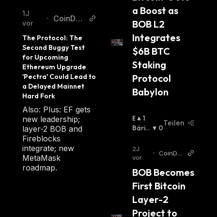
a Boost as 
1J
CoinDes
•
BOB L2 
vor
k
Integrates 
The Protocol: The 
Second Buggy Test 
$6B BTC 
for Upcoming 
Staking 
Ethereum Upgrade 
Protocol 
'Pectra' Could Lead to 
a Delayed Mainnet 
Babylon
Hard Fork
Also: Plus: EF gets
B
1
new leadership;
Teilen
U
Bäris
0
layer-2 BOB and
Ll
Ch
:
Fireblocks
I
integrate; new
2J
•
CoinDe
S
MetaMask
vor
sk
C
roadmap.
BOB Becomes 
H
First Bitcoin 
:
Layer-2 
Project to 