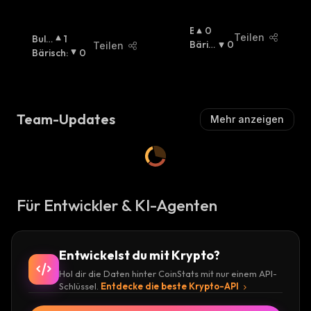
B
0
Teilen
Bulli
1
U
Bäris
0
Teilen
Sch
Bärisch
:
:
0
Ll
Ch
:
I
S
C
H
Team-Updates
Mehr anzeigen
:
Für Entwickler & KI-Agenten
Entwickelst du mit Krypto?
Hol dir die Daten hinter CoinStats mit nur einem API-
Schlüssel.
Entdecke die beste Krypto-API