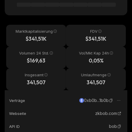
Marktkapitalisierung
FDV
$341,51K
$341,51K
Volumen 24 Std.
Vol/Mkt Kap 24h
$169,63
0,05%
Insgesamt
Umlaufmenge
341,507
341,507
0xb0b...1b0b
Verträge
zkbob.com
Webseite
bob
API ID