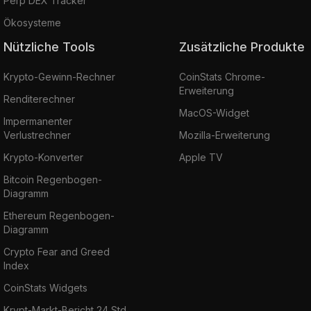
Perp DEX Tracker
Ökosysteme
Nützliche Tools
Zusätzliche Produkte
Krypto-Gewinn-Rechner
CoinStats Chrome-
Erweiterung
Renditerechner
MacOS-Widget
Impermanenter
Verlustrechner
Mozilla-Erweiterung
Krypto-Konverter
Apple TV
Bitcoin Regenbogen-
Diagramm
Ethereum Regenbogen-
Diagramm
Crypto Fear and Greed
Index
CoinStats Widgets
Krypt-Markt-Bericht 24 Std