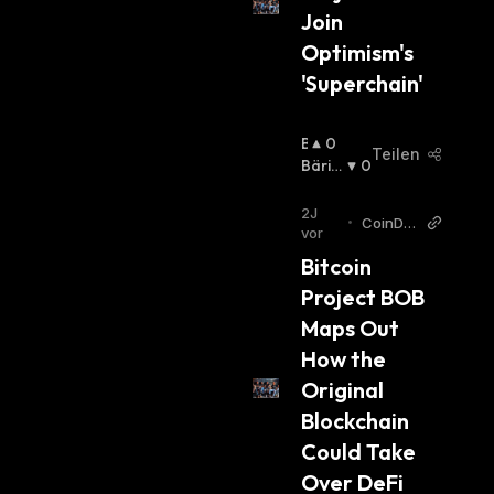
Join 
Optimism's 
'Superchain'
B
0
Teilen
U
Bäris
0
Ll
Ch
:
I
2J
•
CoinDe
S
vor
sk
C
Bitcoin 
H
Project BOB 
:
Maps Out 
How the 
Original 
Blockchain 
Could Take 
Over DeFi 