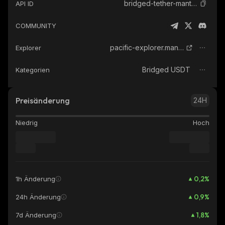
bridged-tether-manta-pacific
API ID
COMMUNITY
pacific-explorer.manta.network
Explorer
Bridged USDT
Kategorien
Preisänderung
24H
Niedrig
Hoch
0,2
%
1h Änderung
0,9
%
24h Änderung
1,8
%
7d Änderung