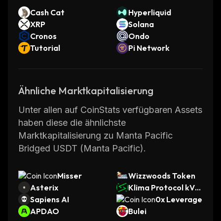
Cash Cat
Hyperliquid
XRP
Solana
Cronos
Ondo
Tutorial
Pi Network
Ähnliche Marktkapitalisierung
Unter allen auf CoinStats verfügbaren Assets
haben diese die ähnlichste
Marktkapitalisierung zu Manta Pacific
Bridged USDT (Manta Pacific).
Misser
Wizzwoods Token
Asterix
Klima Protocol kVC
Sapiens AI
M
0x Leverage
APDAO
Bulei