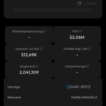
Marktkapitalisierung
FDV
-
$2,06M
Volumen 24 Std.
Vol/Mkt Kap 24h
$12,69K
-
Insgesamt
Umlaufmenge
2,041,309
-
0xf41...851f
Verträge
manta.network
Webseite