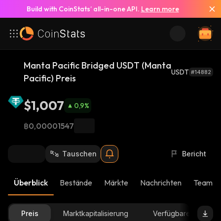
Build with CoinStats’ all-in-one API.
Learn more
Manta Pacific Bridged USDT (Manta
USDT
#14882
Pacific) Preis
$1,007
0,9
%
฿0,00001547
Tauschen
Bericht
Überblick
Bestände
Märkte
Nachrichten
Team-U
Preis
Marktkapitalisierung
Verfügbare Menge