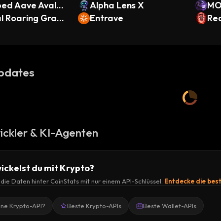
ed Aave Avalan
Alpha Lens X
MO
USD
al Roaring Grann
Entrave
Re
pdates
ickler & KI-Agenten
ickelst du mit Krypto?
r die Daten hinter CoinStats mit nur einem API-Schlüssel.
Entdecke die bes
ine Krypto-API?
Beste Krypto-APIs
Beste Wallet-APIs