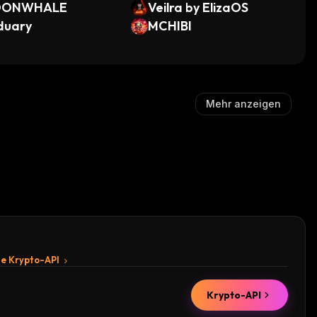
ONWHALE
Veilra by ElizaOS
duary
MCHIBI
Mehr anzeigen
te Krypto-API
Krypto-API