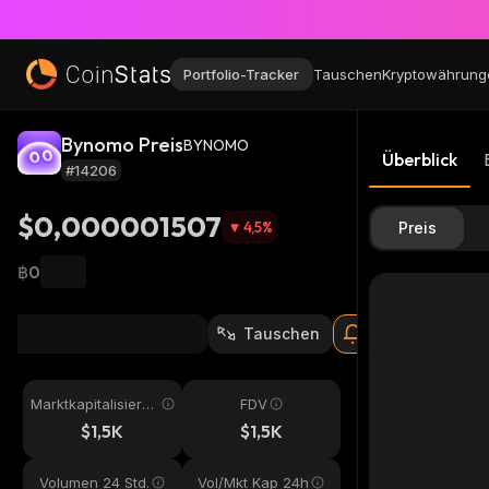
Portfolio-Tracker
Tauschen
Kryptowährung
Bynomo Preis
BYNOMO
Überblick
#14206
$0,000001507
4,5
%
Preis
฿0
Tauschen
Marktkapitalisieru
FDV
ng
$1,5K
$1,5K
Volumen 24 Std.
Vol/Mkt Kap 24h