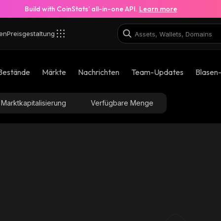
Build with CoinStats’ all-in-one API.
Learn more
en
Preisgestaltung
Bestände
Märkte
Nachrichten
Team-Updates
Blasen
Marktkapitalisierung
Verfügbare Menge