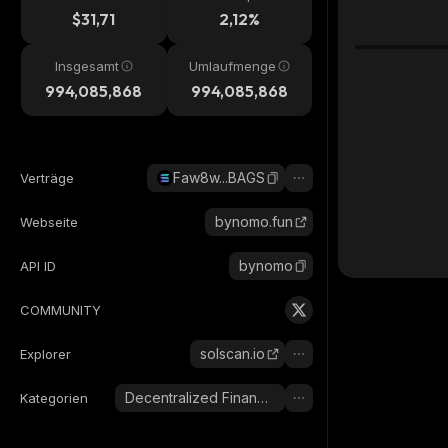
$31,71
2,12%
Insgesamt
Umlaufmenge
994,085,868
994,085,868
Faw8w...BAGS
Verträge
bynomo.fun
Webseite
bynomo
API ID
COMMUNITY
solscan.io
Explorer
Decentralized Finance (DeFi)
Kategorien