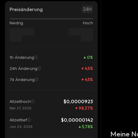
Preisänderung
24H
Niedrig
Hoch
0
%
1h Änderung
4,5
%
24h Änderung
4,5
%
7d Änderung
$0,0000923
Allzeithoch
98,37
%
Mar 27, 2026
$0,00000142
Allzeittief
5,78
%
Jun 24, 2026
Meine N