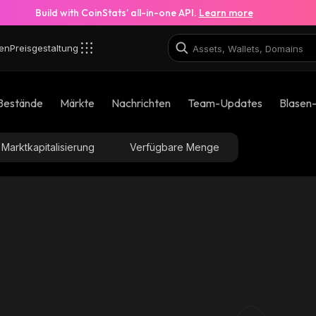
Build with CoinStats’ all-in-one API.
Learn more
en
Preisgestaltung
Bestände
Märkte
Nachrichten
Team-Updates
Blasen
Marktkapitalisierung
Verfügbare Menge