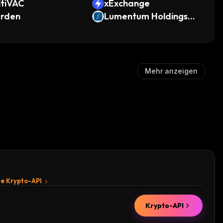
ltiVAC
xExchange
rden
Lumentum Holdings
(Ondo Tokenized)
Mehr anzeigen
te Krypto-API
Krypto-API