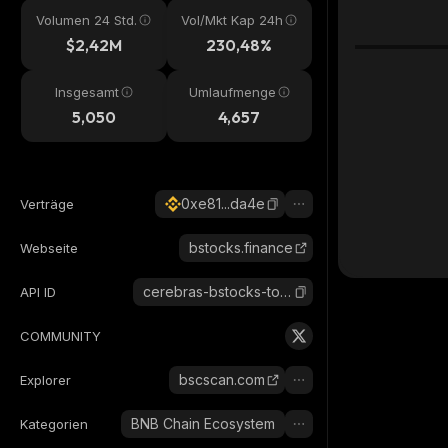
Volumen 24 Std.
Vol/Mkt Kap 24h
$2,42M
230,48%
Insgesamt
Umlaufmenge
5,050
4,657
0xe81...da4e
Verträge
bstocks.finance
Webseite
cerebras-bstocks-tokenized-stock
API ID
COMMUNITY
bscscan.com
Explorer
BNB Chain Ecosystem
Kategorien