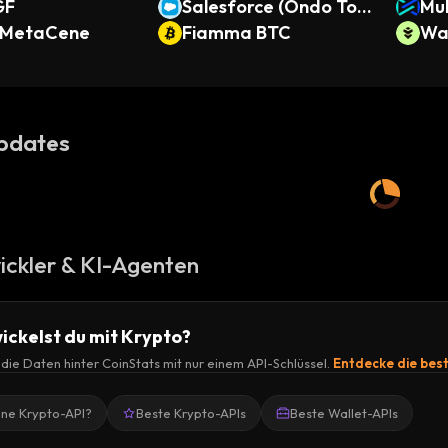
GF
Salesforce (Ondo Tok
Mu
MetaCene
enized Stock)
Fiamma BTC
Wa
pdates
ickler & KI-Agenten
ickelst du mit Krypto?
r die Daten hinter CoinStats mit nur einem API-Schlüssel.
Entdecke die bes
ine Krypto-API?
Beste Krypto-APIs
Beste Wallet-APIs