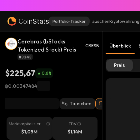
Portfolio-Tracker
Tauschen
Kryptowährung
Cerebras (bStocks
Überblick
CBRSB
Tokenized Stock) Preis
#3343
Preis
$225,67
0,6
%
฿0,00347484
Tauschen
Marktkapitalisieru
FDV
ng
$1,05M
$1,14M