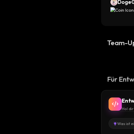
Doge
Team-U
Für Entw
Entw
Hol di
Was ist e