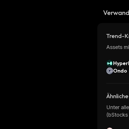
Verwand
Trend-K
Assets mi
Hyperl
Ondo
Ähnliche
Unter all
(bStocks