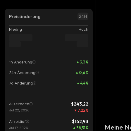
Preisänderung
24H
Niedrig
Hoch
3,3
%
1h Änderung
0,6
%
24h Änderung
4,4
%
7d Änderung
$243,22
Allzeithoch
7,22
%
Jul 22, 2026
$162,93
Allzeittief
Meine N
38,51
%
Jul 17, 2026