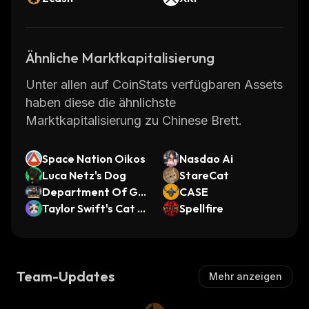
Ähnliche Marktkapitalisierung
Unter allen auf CoinStats verfügbaren Assets
haben diese die ähnlichste
Marktkapitalisierung zu Chinese Brett.
Space Nation Oikos
Nasdao Ai
Luca Netz's Dog
StareCat
Department Of Go
CASE
vernment Efficienc
Taylor Swift's Cat B
Spellfire
y
enji
Team-Updates
Mehr anzeigen