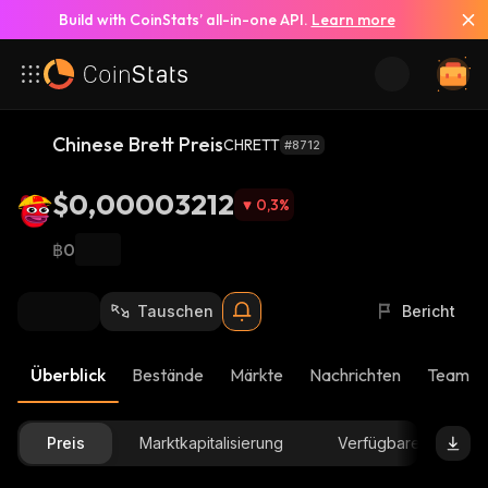
Build with CoinStats’ all-in-one API.
Learn more
Chinese Brett Preis
CHRETT
#8712
$0,00003212
0,3
%
฿0
Tauschen
Bericht
Überblick
Bestände
Märkte
Nachrichten
Team-U
Preis
Marktkapitalisierung
Verfügbare Menge