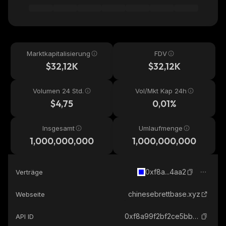
Marktkapitalisierung
FDV
$32,12K
$32,12K
Volumen 24 Std.
Vol/Mkt Kap 24h
$4,75
0,01%
Insgesamt
Umlaufmenge
1,000,000,000
1,000,000,000
0xf8a...4aa2
Verträge
chinesebrettbase.xyz
Webseite
0xf8a99f2bf2ce5bb6ce4aafcf070d8723bc904aa2_base
API ID