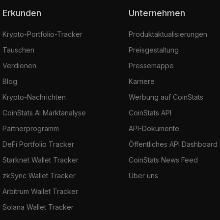
Erkunden
Unternehmen
Krypto-Portfolio-Tracker
Produktaktualisierungen
Tauschen
Preisgestaltung
Verdienen
Pressemappe
Blog
Karriere
Krypto-Nachrichten
Werbung auf CoinStats
CoinStats AI Marktanalyse
CoinStats API
Partnerprogramm
API-Dokumente
DeFi Portfolio Tracker
Öffentliches API Dashboard
Starknet Wallet Tracker
CoinStats News Feed
zkSync Wallet Tracker
Über uns
Arbitrum Wallet Tracker
Solana Wallet Tracker