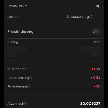
COMMUNITY
basescan.org
Explorer
Preisänderung
24H
Niedrig
Hoch
0,1
%
1h Änderung
0,3
%
24h Änderung
8
%
7d Änderung
$0,009227
Allzeithoch