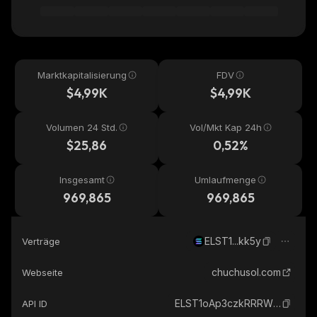
Marktkapitalisierung
FDV
$4,99K
$4,99K
Volumen 24 Std.
Vol/Mkt Kap 24h
$25,86
0,52%
Insgesamt
Umlaufmenge
969,865
969,865
ELST1...kk5y
Verträge
chuchusol.com
Webseite
ELST1oAp3czkRRRWGeTgttGsEqkD2qjDRJXR4Asmkk5y_solana
API ID