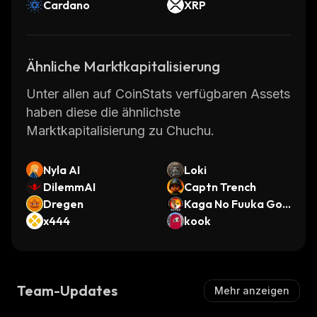
Cardano
XRP
Ähnliche Marktkapitalisierung
Unter allen auf CoinStats verfügbaren Assets
haben diese die ähnlichste
Marktkapitalisierung zu Chuchu.
Nyla AI
Loki
DilemmAI
Captn Trench
Dregen
Kaga No Fuuka Go S
x444
apporo Kagasou
kook
Team-Updates
Mehr anzeigen