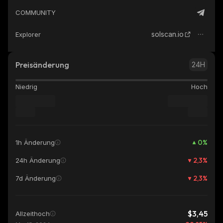
COMMUNITY
solscan.io
Explorer
Preisänderung
24H
Niedrig
Hoch
0
%
1h Änderung
2,3
%
24h Änderung
2,3
%
7d Änderung
$3,45
Allzeithoch