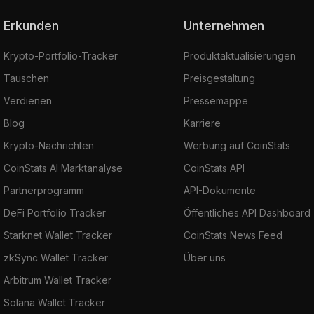
Erkunden
Unternehmen
Krypto-Portfolio-Tracker
Produktaktualisierungen
Tauschen
Preisgestaltung
Verdienen
Pressemappe
Blog
Karriere
Krypto-Nachrichten
Werbung auf CoinStats
CoinStats AI Marktanalyse
CoinStats API
Partnerprogramm
API-Dokumente
DeFi Portfolio Tracker
Öffentliches API Dashboard
Starknet Wallet Tracker
CoinStats News Feed
zkSync Wallet Tracker
Über uns
Arbitrum Wallet Tracker
Solana Wallet Tracker