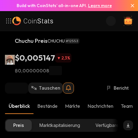
Build with CoinStats’ all-in-one API.
Learn more
Chuchu Preis
CHUCHU
#12553
$0,005147
2,3
%
฿0,00000008
Tauschen
Bericht
Überblick
Bestände
Märkte
Nachrichten
Team-U
Preis
Marktkapitalisierung
Verfügbare Menge