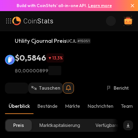
Build with CoinStats’ all-in-one API.
Learn more
Utility Cjournal Preis
UCJL
#15051
$0,5846
13,3
%
฿0,00000899
Tauschen
Bericht
Überblick
Bestände
Märkte
Nachrichten
Team-U
Preis
Marktkapitalisierung
Verfügbare Menge