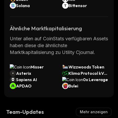
Solana
Bittensor
Ähnliche Marktkapitalisierung
Unter allen auf CoinStats verfügbaren Assets
haben diese die ähnlichste
Marktkapitalisierung zu Utility Cjournal.
Misser
Wizzwoods Token
Asterix
Klima Protocol kVC
Sapiens AI
M
0x Leverage
APDAO
Bulei
Team-Updates
Mehr anzeigen