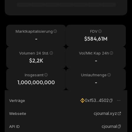
Marktkapitalisierung
FDV
-
$584,61M
Volumen 24 Std.
Vol/Mkt Kap 24h
$2,2K
-
Insgesamt
Umlaufmenge
1,000,000,000
-
0xf53...4502
Verträge
cjournal.xyz
Webseite
cjournal
API ID