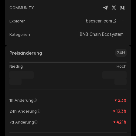
COMMUNITY
bscscan.com
Explorer
BNB Chain Ecosystem
Kategorien
Preisänderung
24H
Niedrig
Hoch
2,3
%
1h Änderung
13,3
%
24h Änderung
42,1
%
7d Änderung