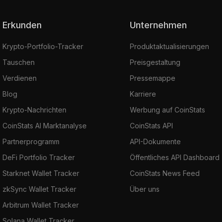
Erkunden
Unternehmen
Krypto-Portfolio-Tracker
Produktaktualisierungen
Tauschen
Preisgestaltung
Verdienen
Pressemappe
Blog
Karriere
Krypto-Nachrichten
Werbung auf CoinStats
CoinStats AI Marktanalyse
CoinStats API
Partnerprogramm
API-Dokumente
DeFi Portfolio Tracker
Öffentliches API Dashboard
Starknet Wallet Tracker
CoinStats News Feed
zkSync Wallet Tracker
Über uns
Arbitrum Wallet Tracker
Solana Wallet Tracker