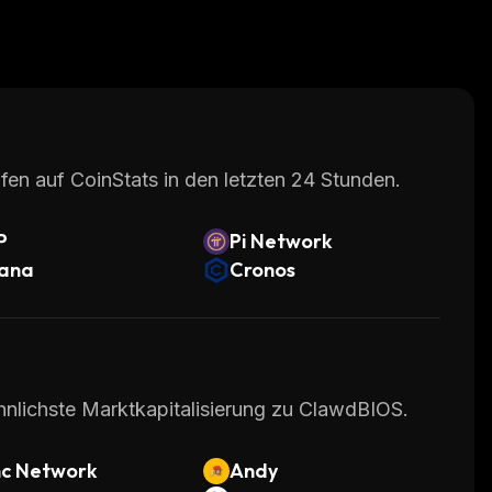
fen auf CoinStats in den letzten 24 Stunden.
P
Pi Network
lana
Cronos
hnlichste Marktkapitalisierung zu ClawdBIOS.
nc Network
Andy