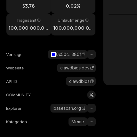
$3,78
0,02%
Insgesamt
Umlaufmenge
100,000,000,00
100,000,000,00
0
0
0x50c...380f
Verträge
clawdbios.dev
Webseite
clawdbios
API ID
COMMUNITY
basescan.org
Explorer
Meme
Kategorien