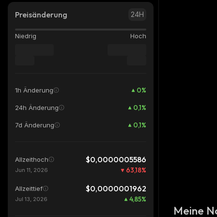
Preisänderung
24H
Niedrig
Hoch
0
%
1h Änderung
0,1
%
24h Änderung
0,1
%
7d Änderung
$0,0000005586
Allzeithoch
63,18
%
Jun 11, 2026
$0,0000001962
Allzeittief
4,85
%
Jul 13, 2026
Meine N