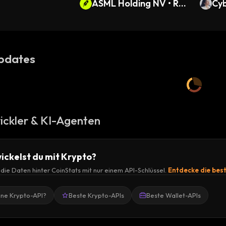
ASML Holding NV • Ro
Cy
binhood Token
pdates
ickler & KI-Agenten
ickelst du mit Krypto?
r die Daten hinter CoinStats mit nur einem API-Schlüssel.
Entdecke die bes
ine Krypto-API?
Beste Krypto-APIs
Beste Wallet-APIs