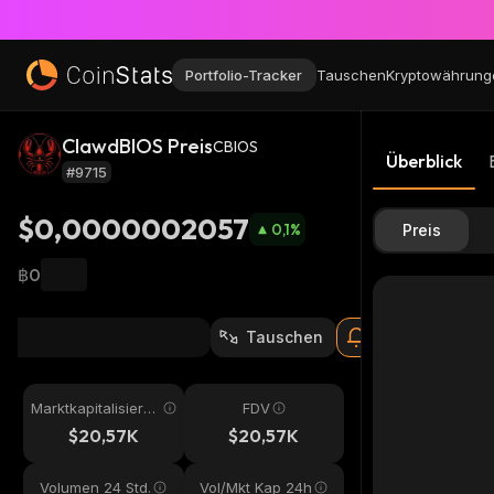
Portfolio-Tracker
Tauschen
Kryptowährung
ClawdBIOS Preis
CBIOS
Überblick
#9715
$0,0000002057
0,1
%
Preis
฿0
Tauschen
Marktkapitalisieru
FDV
ng
$20,57K
$20,57K
Volumen 24 Std.
Vol/Mkt Kap 24h