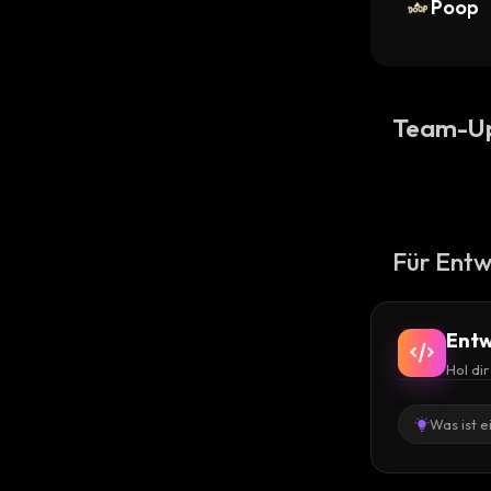
Poop
Team-U
Für Entw
Entw
Hol di
Was ist e