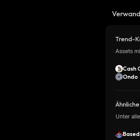
Verwand
Trend-K
Assets mi
Cash 
Ondo
Ähnliche
Unter all
Based