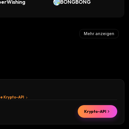
berWishing
BONGBONG
Mehr anzeigen
te Krypto-API
Krypto-API