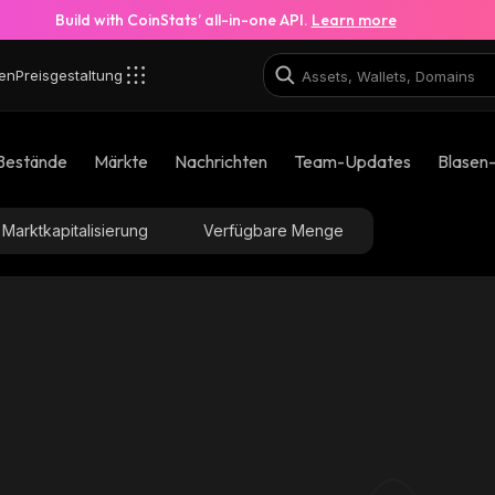
Build with CoinStats’ all-in-one API.
Learn more
en
Preisgestaltung
Bestände
Märkte
Nachrichten
Team-Updates
Blasen
Marktkapitalisierung
Verfügbare Menge