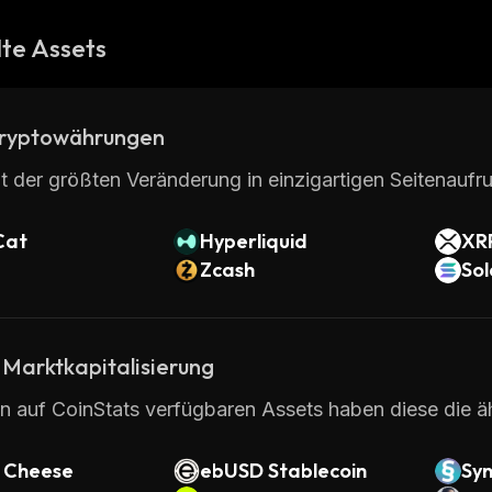
te Assets
ryptowährungen
t der größten Veränderung in einzigartigen Seitenaufru
Cat
Hyperliquid
XR
Zcash
So
 Marktkapitalisierung
en auf CoinStats verfügbaren Assets haben diese die ä
 Cheese
ebUSD Stablecoin
Sy