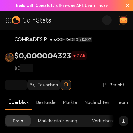
Build with CoinStats’ all-in-one API.
Learn more
COMRADES Preis
COMRADES
#12837
$0,000004323
2,8
%
฿0
Tauschen
Bericht
Überblick
Bestände
Märkte
Nachrichten
Team-U
Preis
Marktkapitalisierung
Verfügbare Menge