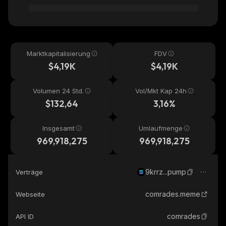
Marktkapitalisierung
FDV
$4,19K
$4,19K
Volumen 24 Std.
Vol/Mkt Kap 24h
$132,64
3,16%
Insgesamt
Umlaufmenge
969,918,275
969,918,275
9krrz...pump
Verträge
comrades.meme
Webseite
comrades
API ID