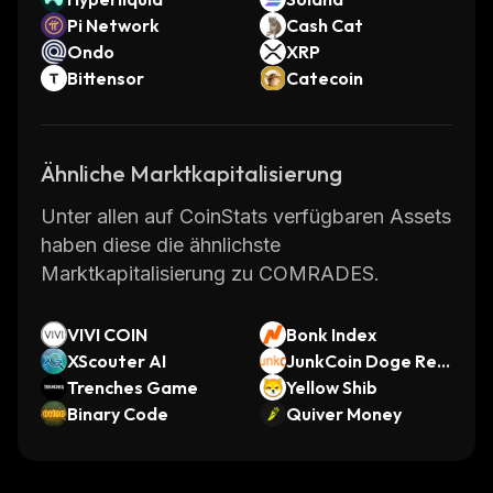
Pi Network
Cash Cat
Ondo
XRP
Bittensor
Catecoin
Ähnliche Marktkapitalisierung
Unter allen auf CoinStats verfügbaren Assets
haben diese die ähnlichste
Marktkapitalisierung zu COMRADES.
VIVI COIN
Bonk Index
XScouter AI
JunkCoin Doge Real
Trenches Game
Name
Yellow Shib
Binary Code
Quiver Money