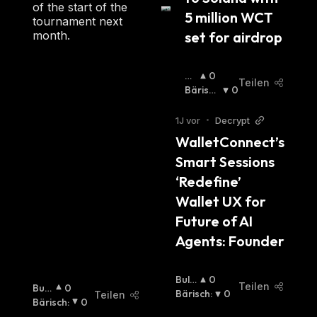
of the start of the
5 million WCT 
tournament next
set for airdrop
month.
Bu
0
Teilen
Llis
Bärisch
0
Ch
:
:
1J vor
•
Decrypt
WalletConnect’s 
Smart Sessions 
‘Redefine’ 
Wallet UX for 
Future of AI 
Agents: Founder
Bulli
0
Teilen
Bulli
0
Sch
Bärisch
:
:
0
Teilen
Sch
Bärisch
:
:
0