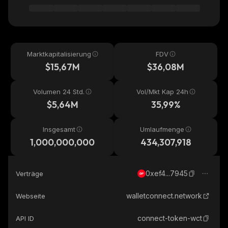
Marktkapitalisierung
FDV
$15,67M
$36,08M
Volumen 24 Std.
Vol/Mkt Kap 24h
$5,64M
35,99%
Insgesamt
Umlaufmenge
1,000,000,000
434,307,918
0xef4...7945
Verträge
walletconnect.network
Webseite
connect-token-wct
API ID