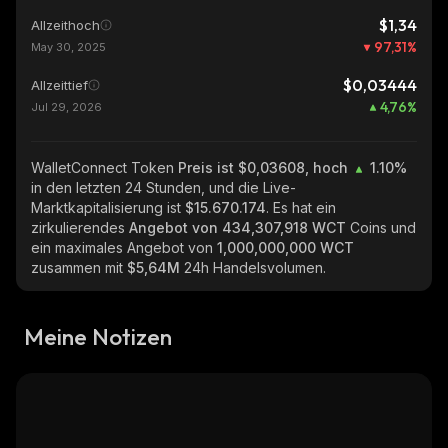
$1,34
Allzeithoch
97,31
%
May 30, 2025
$0,03444
Allzeittief
4,76
%
Jul 29, 2026
WalletConnect Token
Preis ist $0,03608, hoch
1.10%
in den letzten 24 Stunden, und die Live-
Marktkapitalisierung ist
$15.670.174
. Es hat ein
zirkulierendes
Angebot von
434,307,918 WCT
Coins und
ein maximales Angebot von
1,000,000,000 WCT
zusammen mit
$5,64M
24h Handelsvolumen.
Meine Notizen