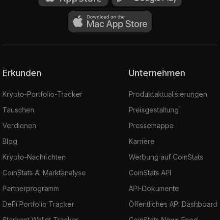
Erkunden
Unternehmen
Krypto-Portfolio-Tracker
Produktaktualisierungen
Tauschen
Preisgestaltung
Verdienen
Pressemappe
Blog
Karriere
Krypto-Nachrichten
Werbung auf CoinStats
CoinStats AI Marktanalyse
CoinStats API
Partnerprogramm
API-Dokumente
DeFi Portfolio Tracker
Öffentliches API Dashboard
Starknet Wallet Tracker
CoinStats News Feed