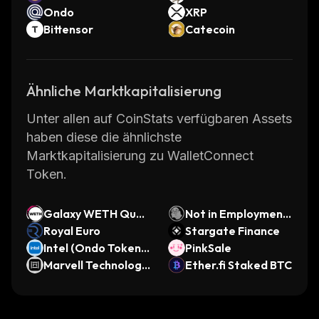
Ondo
XRP
Bittensor
Catecoin
Ähnliche Marktkapitalisierung
Unter allen auf CoinStats verfügbaren Assets
haben diese die ähnlichste
Marktkapitalisierung zu WalletConnect
Token.
Galaxy WETH Quali
Not in Employment,
ty
Royal Euro
Education, or Traini
Stargate Finance
Intel (Ondo Tokeniz
ng
PinkSale
ed Stock)
Marvell Technology
Ether.fi Staked BTC
(Ondo Tokenized St
ock)