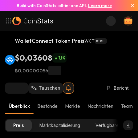
Build with CoinStats’ all-in-one API.
Learn more
WalletConnect Token Preis
WCT
#1195
$0,03608
1,1
%
฿0,00000056
Tauschen
Bericht
Überblick
Bestände
Märkte
Nachrichten
Team-U
Preis
Marktkapitalisierung
Verfügbare Menge