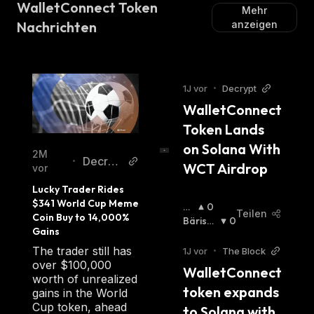
WalletConnect Token
Mehr
Nachrichten
anzeigen
1J vor
•
Decrypt
WalletConnect 
Token Lands 
on Solana With 
2M
Decryp
•
WCT Airdrop
vor
t
Lucky Trader Rides 
$341 World Cup Meme 
Bu
0
Teilen
Coin Buy to 14,000% 
Llis
Bärisch
0
Gains
Ch
:
:
The trader still has
1J vor
•
The Block
over $100,000
WalletConnect 
worth of unrealized
token expands 
gains in the World
Cup token, ahead
to Solana with 