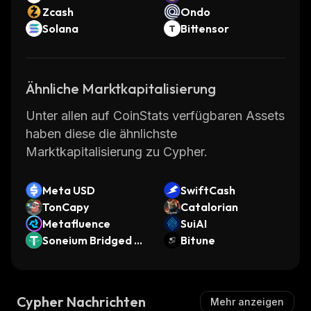
Zcash
Ondo
Solana
Bittensor
Ähnliche Marktkapitalisierung
Unter allen auf CoinStats verfügbaren Assets
haben diese die ähnlichste
Marktkapitalisierung zu Cypher.
Meta USD
SwiftCash
TonCapy
Catalorian
Metafluence
SuiAI
Soneium Bridged U
Bitune
SDT (Soneium)
Cypher Nachrichten
Mehr anzeigen