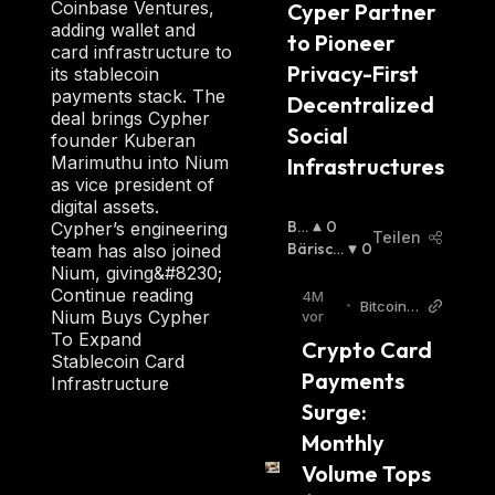
Coinbase Ventures,
Cyper Partner 
adding wallet and
to Pioneer 
card infrastructure to
Privacy-First 
its stablecoin
payments stack. The
Decentralized 
deal brings Cypher
Social 
founder Kuberan
Marimuthu into Nium
Infrastructures
as vice president of
digital assets.
Bu
0
Cypher’s engineering
Teilen
Llis
Bärisch
0
team has also joined
Ch
:
:
Nium, giving&#8230;
Continue reading
4M
•
Bitcoin
Nium Buys Cypher
vor
World
To Expand
Crypto Card 
Stablecoin Card
Payments 
Infrastructure
Surge: 
Monthly 
Volume Tops 