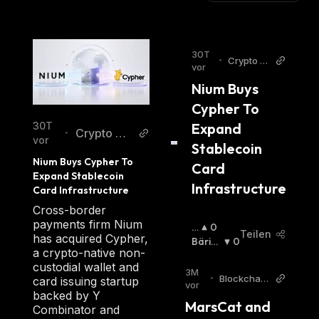
30T
•
Crypto A
vor
dventure
Nium Buys 
Cypher To 
Expand 
30T
Crypto Ad
•
vor
Stablecoin 
venture
Nium Buys Cypher To 
Card 
Expand Stablecoin 
Infrastructure
Card Infrastructure
Cross-border
payments firm Nium
B
0
Teilen
has acquired Cypher,
U
Bärisc
0
a crypto-native non-
Lli
H
:
custodial wallet and
S
3M
•
Blockchain
card issuing startup
C
vor
Reporter
backed by Y
H
MarsCat and 
Combinator and
: