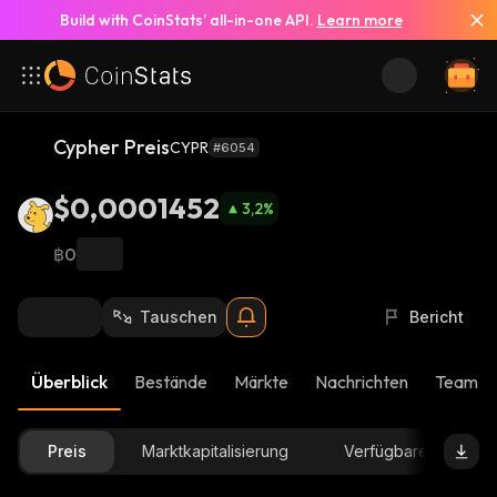
Build with CoinStats’ all-in-one API.
Learn more
Cypher Preis
CYPR
#6054
$0,0001452
3,2
%
฿0
Tauschen
Bericht
Überblick
Bestände
Märkte
Nachrichten
Team-U
Preis
Marktkapitalisierung
Verfügbare Menge