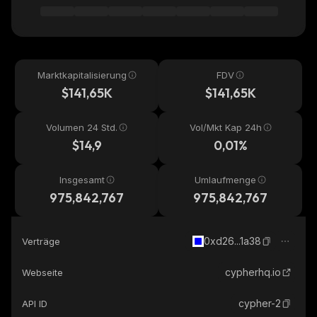
Marktkapitalisierung
FDV
$141,65K
$141,65K
Volumen 24 Std.
Vol/Mkt Kap 24h
$14,9
0,01%
Insgesamt
Umlaufmenge
975,842,767
975,842,767
0xd26...1a38
Verträge
cypherhq.io
Webseite
cypher-2
API ID