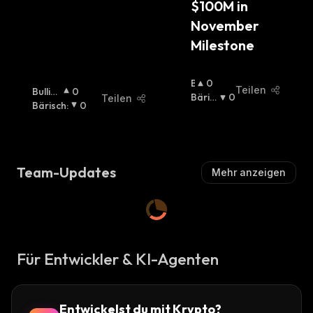
$100M in 
November 
Milestone
B
0
Teilen
Bullisc
0
U
Bäris
0
Teilen
H
Bärisch
:
:
0
Ll
Ch
:
I
S
C
H
Team-Updates
Mehr anzeigen
:
Für Entwickler & KI-Agenten
Entwickelst du mit Krypto?