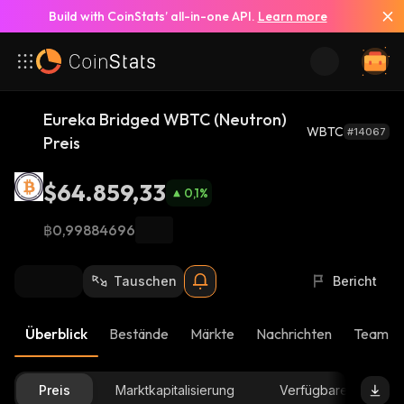
Build with CoinStats’ all-in-one API.
Learn more
Eureka Bridged WBTC (Neutron)
WBTC
#14067
Preis
$64.859,33
0,1
%
฿0,99884696
Tauschen
Bericht
Überblick
Bestände
Märkte
Nachrichten
Team-U
Preis
Marktkapitalisierung
Verfügbare Menge