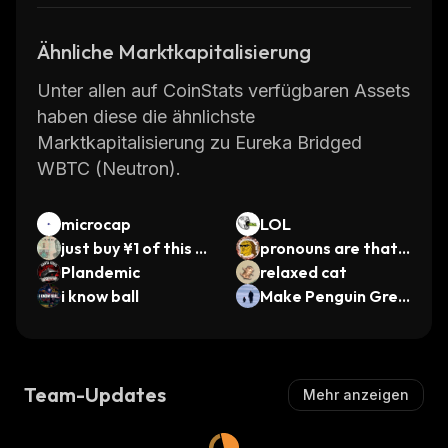
Ähnliche Marktkapitalisierung
Unter allen auf CoinStats verfügbaren Assets
haben diese die ähnlichste
Marktkapitalisierung zu Eureka Bridged
WBTC (Neutron).
microcap
LOL
just buy ¥1 of this c
pronouns are that/c
oin
Plandemic
oin
relaxed cat
i know ball
Make Penguin Grea
t Again
Team-Updates
Mehr anzeigen