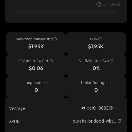
Marktkapitalisierung
FDV
$1,95K
$1,95K
Volumen 24 Std.
Vol/Mkt Kap 24h
$0,06
0%
Insgesamt
Umlaufmenge
0
0
ibc/0...968E
Verträge
eureka-bridged-wbtc-neutron
API ID