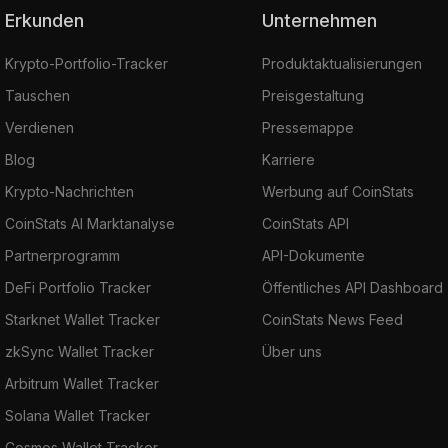
Erkunden
Unternehmen
Krypto-Portfolio-Tracker
Produktaktualisierungen
Tauschen
Preisgestaltung
Verdienen
Pressemappe
Blog
Karriere
Krypto-Nachrichten
Werbung auf CoinStats
CoinStats AI Marktanalyse
CoinStats API
Partnerprogramm
API-Dokumente
DeFi Portfolio Tracker
Öffentliches API Dashboard
Starknet Wallet Tracker
CoinStats News Feed
zkSync Wallet Tracker
Über uns
Arbitrum Wallet Tracker
Solana Wallet Tracker
Cosmos Wallet Tracker