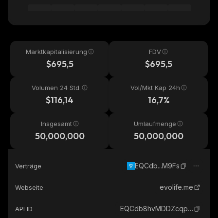
Marktkapitalisierung
FDV
$695,5
$695,5
Volumen 24 Std.
Vol/Mkt Kap 24h
$116,14
16,7%
Insgesamt
Umlaufmenge
50,000,000
50,000,000
EQCdb...M9Fs
Verträge
evolife.me
Webseite
EQCdb8hvMDDZcqpPGH-cCj3iMuom9P57mMyrdoHNNyXHM9Fs_the-open-network
API ID