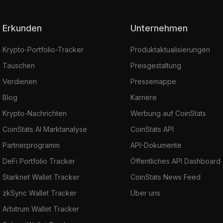
Erkunden
Unternehmen
Krypto-Portfolio-Tracker
Produktaktualisierungen
Tauschen
Preisgestaltung
Verdienen
Pressemappe
Blog
Karriere
Krypto-Nachrichten
Werbung auf CoinStats
CoinStats AI Marktanalyse
CoinStats API
Partnerprogramm
API-Dokumente
DeFi Portfolio Tracker
Öffentliches API Dashboard
Starknet Wallet Tracker
CoinStats News Feed
zkSync Wallet Tracker
Über uns
Arbitrum Wallet Tracker