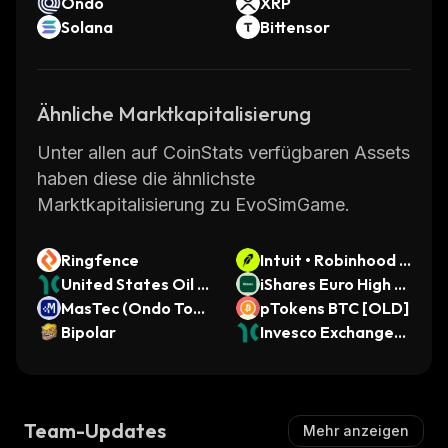
Ondo
XRP
Solana
Bittensor
Ähnliche Marktkapitalisierung
Unter allen auf CoinStats verfügbaren Assets
haben diese die ähnlichste
Marktkapitalisierung zu EvoSimGame.
Ringfence
Intuit • Robinhood T
United States Oil F
oken
iShares Euro High Yi
und (Dinari Tokeniz
MasTec (Ondo Toke
eld Corporate Bond
pTokens BTC [OLD]
ed ETF)
nized)
Bipolar
USD Hedged ETF
Invesco Exchange-T
(Ondo Tokenized)
raded Fund Trust In
vesco Water Resou
rces ETF (Dinari Tok
Team-Updates
enized ETF)
Mehr anzeigen