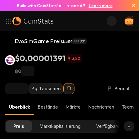
Build with CoinStats’ all-in-one API.
Learn more
EvoSimGame Preis
ESIM
#14331
$0,00001391
3,8
%
฿0
Tauschen
Bericht
Überblick
Bestände
Märkte
Nachrichten
Team-U
Preis
Marktkapitalisierung
Verfügbare Menge