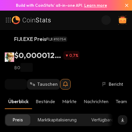
Build with CoinStats’ all-in-one API.
Learn more
FIJI.EXE Preis
FIJI
#10754
$0,0000125
0,7
%
4
฿0
Tauschen
Bericht
Überblick
Bestände
Märkte
Nachrichten
Team-U
Preis
Marktkapitalisierung
Verfügbare Menge