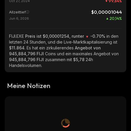
99,84
%
Oct 27, 2024
$0,00001044
Allzeittief
20,14
%
Jun 6, 2026
FIJI.EXE
Preis ist $0,00001254, runter
-0.70%
in den
letzten 24 Stunden, und die Live-Marktkapitalisierung ist
$11.864
. Es hat ein zirkulierendes
Angebot von
945,884,796 FIJI
Coins und ein maximales Angebot von
945,884,796 FIJI
zusammen mit
$5,78
24h
Handelsvolumen.
Meine Notizen