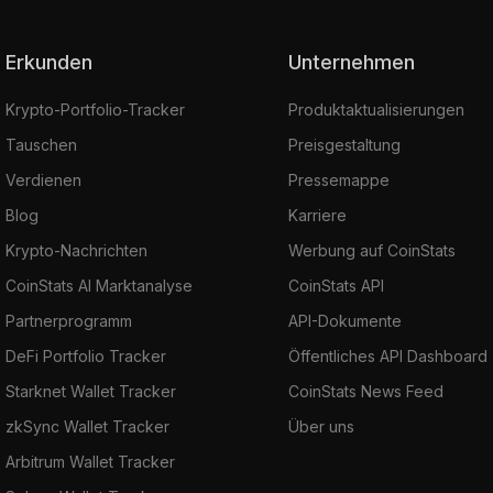
Erkunden
Unternehmen
Krypto-Portfolio-Tracker
Produktaktualisierungen
Tauschen
Preisgestaltung
Verdienen
Pressemappe
Blog
Karriere
Krypto-Nachrichten
Werbung auf CoinStats
CoinStats AI Marktanalyse
CoinStats API
Partnerprogramm
API-Dokumente
DeFi Portfolio Tracker
Öffentliches API Dashboard
Starknet Wallet Tracker
CoinStats News Feed
zkSync Wallet Tracker
Über uns
Arbitrum Wallet Tracker