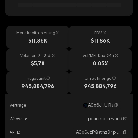
Marktkapitalisierung
FDV
$11,86K
$11,86K
Volumen 24 Std.
Vol/Mkt Kap 24h
$5,78
0,05%
Insgesamt
Umlaufmenge
945,884,796
945,884,796
A9e6J...UiRa
Verträge
peacecoin.world
Webseite
A9e6JzPQstmz94pMnzxgyV14QUqoULSXuf5FPsq8UiRa_solana
API ID