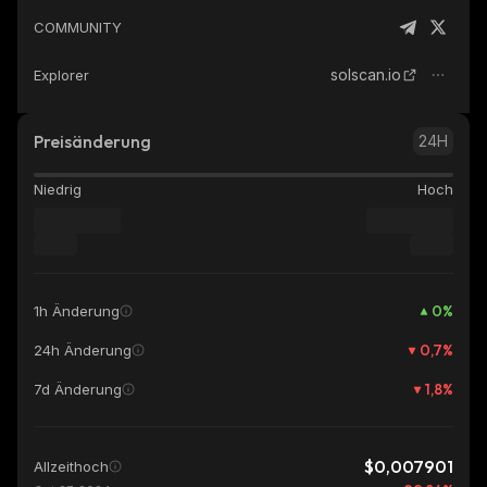
COMMUNITY
solscan.io
Explorer
Preisänderung
24H
Niedrig
Hoch
0
%
1h Änderung
0,7
%
24h Änderung
1,8
%
7d Änderung
$0,007901
Allzeithoch