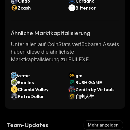
Ondo
Cardano
Zcash
Bittensor
Ähnliche Marktkapitalisierung
Unter allen auf CoinStats verfügbaren Assets
haben diese die ähnlichste
Marktkapitalisierung zu FIJI.EXE.
zeme
gm
Boblles
RUSH GAME
Chumbi Valley
Zenith by Virtuals
PetroDollar
自由人生
Team-Updates
Mehr anzeigen