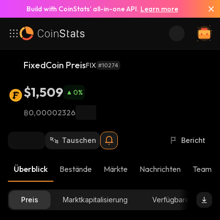
Build with CoinStats’ all-in-one API.
Learn more
FixedCoin Preis
FIX
#10274
$1,509
0
%
฿0,00002326
Tauschen
Bericht
Überblick
Bestände
Märkte
Nachrichten
Team-U
Preis
Marktkapitalisierung
Verfügbare Menge