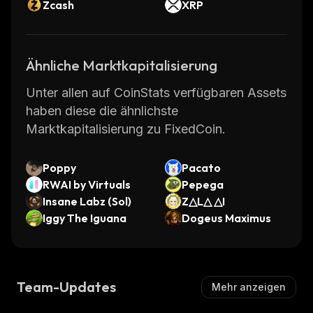
Zcash
XRP
Ähnliche Marktkapitalisierung
Unter allen auf CoinStats verfügbaren Assets
haben diese die ähnlichste
Marktkapitalisierung zu FixedCoin.
Poppy
Pacato
RWAI by Virtuals
Pepega
Insane Labz (Sol)
Z△L△ △I
Iggy The Iguana
Dogeus Maximus
Team-Updates
Mehr anzeigen