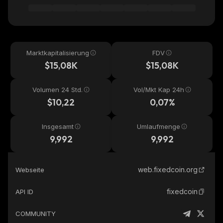
Marktkapitalisierung
FDV
$15,08K
$15,08K
Volumen 24 Std.
Vol/Mkt Kap 24h
$10,22
0,07%
Insgesamt
Umlaufmenge
9,992
9,992
web.fixedcoin.org
Webseite
fixedcoin
API ID
COMMUNITY