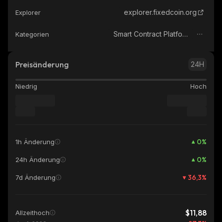
explorer.fixedcoin.org
Explorer
Smart Contract Platform
Kategorien
Preisänderung
24H
Niedrig
Hoch
0
%
1h Änderung
0
%
24h Änderung
36,3
%
7d Änderung
$11,88
Allzeithoch