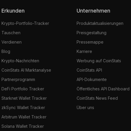
Erkunden
Unternehmen
Krypto-Portfolio-Tracker
Produktaktualisierungen
Tauschen
Preisgestaltung
Verdienen
Pressemappe
Blog
Karriere
Krypto-Nachrichten
Werbung auf CoinStats
CoinStats AI Marktanalyse
CoinStats API
Partnerprogramm
API-Dokumente
DeFi Portfolio Tracker
Öffentliches API Dashboard
Starknet Wallet Tracker
CoinStats News Feed
zkSync Wallet Tracker
Über uns
Arbitrum Wallet Tracker
Solana Wallet Tracker