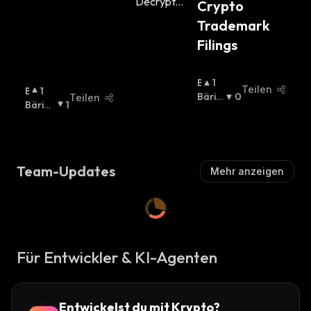
Crypto 
Trademark 
Filings
B
1
Teilen
B
1
U
Bäris
0
Teilen
U
Bärisc
1
Ll
Ch
:
Ll
H
:
I
I
S
S
C
C
H
Team-Updates
Mehr anzeigen
H
:
:
Für Entwickler & KI-Agenten
Entwickelst du mit Krypto?