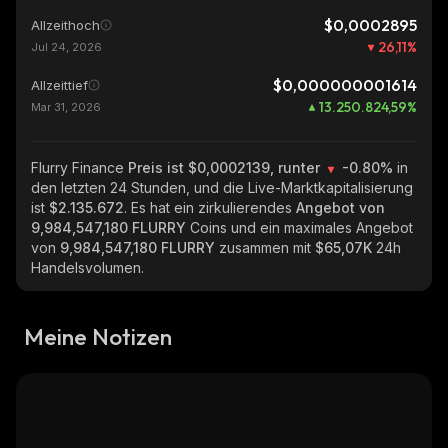
$0,0002895
Allzeithoch
26,11
%
Jul 24, 2026
$0,000000001614
Allzeittief
13.250.824,59
%
Mar 31, 2026
Flurry Finance
Preis ist $0,0002139, runter
-0.80%
in
den letzten 24 Stunden, und die Live-Marktkapitalisierung
ist
$2.135.672
. Es hat ein zirkulierendes
Angebot von
9,984,547,180 FLURRY
Coins und ein maximales Angebot
von
9,984,547,180 FLURRY
zusammen mit
$65,07K
24h
Handelsvolumen.
Meine Notizen