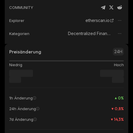
COMMUNITY
etherscan.io
Explorer
Decentralized Finance (DeFi)
Kategorien
Preisänderung
24H
Niedrig
Hoch
0
%
1h Änderung
0,8
%
24h Änderung
14,3
%
7d Änderung