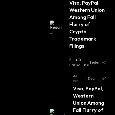
Visa, PayPal, 
Western Union 
Among Fall 
Flurry of 
Crypto 
Trademark 
Filings
Bu
0
Teilen
Llis
Bärisch
0
Ch
:
:
4J
•
Decryp
vor
t
Visa, PayPal, 
Western 
Union Among 
Fall Flurry of 