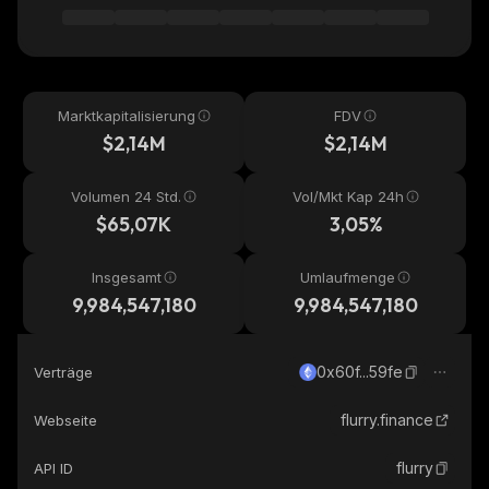
Marktkapitalisierung
FDV
$2,14M
$2,14M
Volumen 24 Std.
Vol/Mkt Kap 24h
$65,07K
3,05%
Insgesamt
Umlaufmenge
9,984,547,180
9,984,547,180
0x60f...59fe
Verträge
flurry.finance
Webseite
flurry
API ID