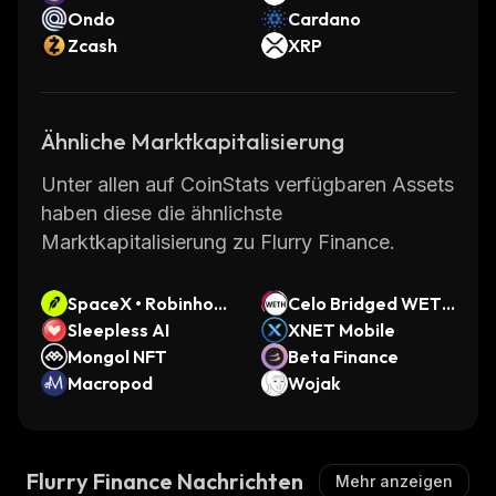
Ondo
Cardano
Zcash
XRP
Ähnliche Marktkapitalisierung
Unter allen auf CoinStats verfügbaren Assets
haben diese die ähnlichste
Marktkapitalisierung zu Flurry Finance.
SpaceX • Robinhoo
Celo Bridged WETH
d Token
Sleepless AI
(Celo)
XNET Mobile
Mongol NFT
Beta Finance
Macropod
Wojak
Flurry Finance Nachrichten
Mehr anzeigen