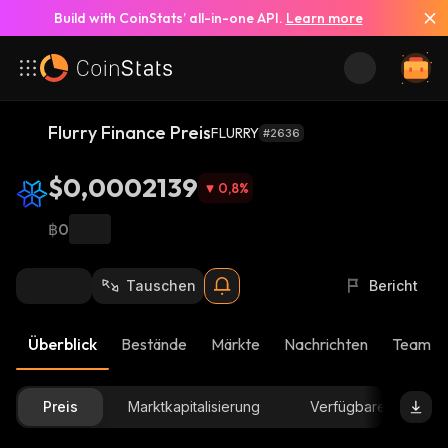
Build with CoinStats’ all-in-one API.
Learn more
Flurry Finance Preis
FLURRY
#2636
$0,0002139
0,8
%
฿0
Tauschen
Bericht
Überblick
Bestände
Märkte
Nachrichten
Team-U
Preis
Marktkapitalisierung
Verfügbare Menge