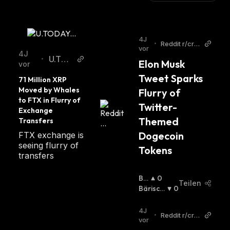
4J
•
Reddit r/cryt
vor
ptocurrency
4J
U.TOD
•
Elon Musk 
vor
AY
Tweet Sparks 
71 Million XRP 
Moved by Whales 
Flurry of 
to FTX in Flurry of 
Twitter-
Exchange 
Themed 
Transfers
Dogecoin 
FTX exchange is
seeing flurry of
Tokens
transfers
Bu
0
Teilen
Llis
Bärisch
0
Ch
:
:
4J
•
Reddit r/cryt
vor
ptocurrency