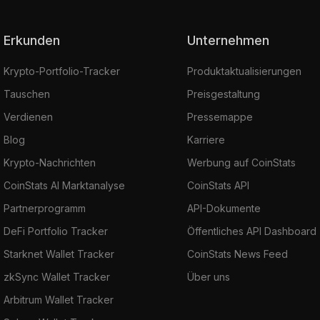
Erkunden
Unternehmen
Krypto-Portfolio-Tracker
Produktaktualisierungen
Tauschen
Preisgestaltung
Verdienen
Pressemappe
Blog
Karriere
Krypto-Nachrichten
Werbung auf CoinStats
CoinStats AI Marktanalyse
CoinStats API
Partnerprogramm
API-Dokumente
DeFi Portfolio Tracker
Öffentliches API Dashboard
Starknet Wallet Tracker
CoinStats News Feed
zkSync Wallet Tracker
Über uns
Arbitrum Wallet Tracker