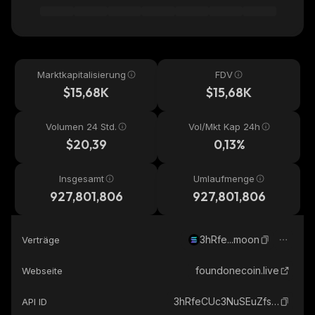
Marktkapitalisierung
FDV
$15,68K
$15,68K
Volumen 24 Std.
Vol/Mkt Kap 24h
$20,39
0,13%
Insgesamt
Umlaufmenge
927,801,806
927,801,806
3hRfe...moon
Verträge
foundonecoin.live
Webseite
3hRfeCUc3NuSEuZfsLBpi2X6AUcF3jRKbCdPrpKpmoon_solana
API ID