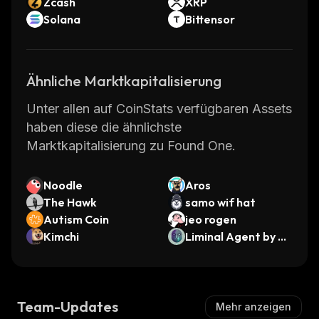
Zcash
XRP
Solana
Bittensor
Ähnliche Marktkapitalisierung
Unter allen auf CoinStats verfügbaren Assets
haben diese die ähnlichste
Marktkapitalisierung zu Found One.
Noodle
Aros
The Hawk
samo wif hat
Autism Coin
jeo rogen
Kimchi
Liminal Agent by Vi
rtuals
Team-Updates
Mehr anzeigen