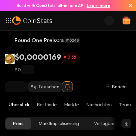
Build with CoinStats’ all-in-one API.
Learn more
Found One Preis
ONE
#10246
$0,0000169
0,3
%
฿0
Tauschen
Bericht
Überblick
Bestände
Märkte
Nachrichten
Team-U
Preis
Marktkapitalisierung
Verfügbare Menge