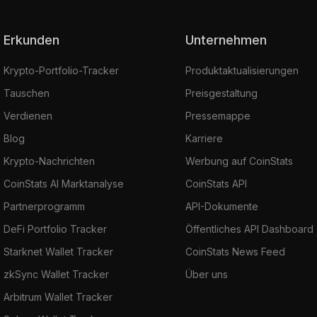
Erkunden
Unternehmen
Krypto-Portfolio-Tracker
Produktaktualisierungen
Tauschen
Preisgestaltung
Verdienen
Pressemappe
Blog
Karriere
Krypto-Nachrichten
Werbung auf CoinStats
CoinStats AI Marktanalyse
CoinStats API
Partnerprogramm
API-Dokumente
DeFi Portfolio Tracker
Öffentliches API Dashboard
Starknet Wallet Tracker
CoinStats News Feed
zkSync Wallet Tracker
Über uns
Arbitrum Wallet Tracker