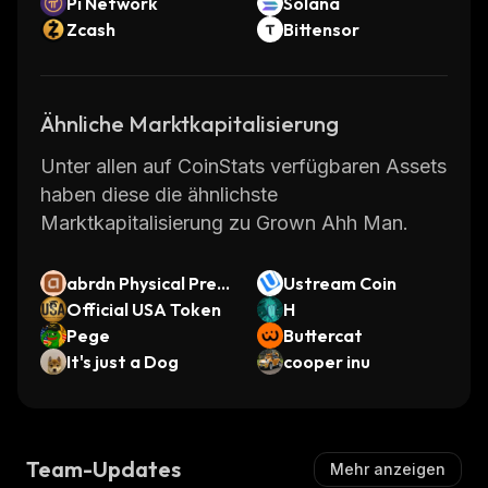
Pi Network
Solana
Zcash
Bittensor
Ähnliche Marktkapitalisierung
Unter allen auf CoinStats verfügbaren Assets
haben diese die ähnlichste
Marktkapitalisierung zu Grown Ahh Man.
abrdn Physical Preci
Ustream Coin
ous Metals Basket
Official USA Token
H
Shares ETF (Ondo T
Pege
Buttercat
okenized)
It's just a Dog
cooper inu
Team-Updates
Mehr anzeigen