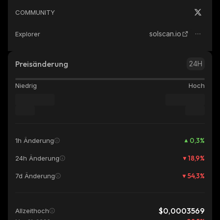
COMMUNITY
solscan.io
Explorer
Preisänderung
24H
Niedrig
Hoch
0,3
%
1h Änderung
18,9
%
24h Änderung
54,3
%
7d Änderung
$0,0003569
Allzeithoch