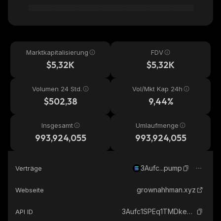
Marktkapitalisierung
FDV
$5,32K
$5,32K
Volumen 24 Std.
Vol/Mkt Kap 24h
$502,38
9,44%
Insgesamt
Umlaufmenge
993,924,055
993,924,055
3Aufc...pump
Verträge
grownahhman.xyz
Webseite
3Aufc1SPEq1TMDkeUYUbKiCp2s99Lt47CdPz5ka5pump_solana
API ID