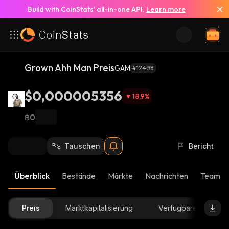
Build with CoinStats’ all-in-one API.
Learn more
Grown Ahh Man Preis
GAM
#12498
$0,000005356
18,9
%
฿0
Tauschen
Bericht
Überblick
Bestände
Märkte
Nachrichten
Team-U
Preis
Marktkapitalisierung
Verfügbare Menge