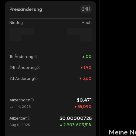
Preisänderung
24H
Niedrig
Hoch
0
%
1h Änderung
1,9
%
24h Änderung
3,6
%
7d Änderung
$0,471
Allzeithoch
55,09
%
Jan 14, 2026
$0,00000728
Allzeittief
2.903.603,51
%
Aug 9, 2025
Meine N