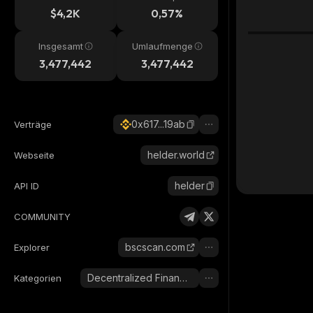
$4,2K
0,57%
Insgesamt
Umlaufmenge
3,477,442
3,477,442
0x617...19ab
Verträge
helder.world
Webseite
helder
API ID
COMMUNITY
bscscan.com
Explorer
Decentralized Finance (DeFi)
Kategorien