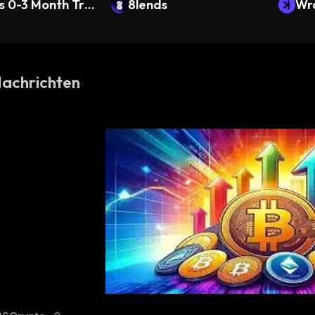
s 0-3 Month Tre
8lends
Wr
Bond ETF • Robi
s S
 Token
Nachrichten