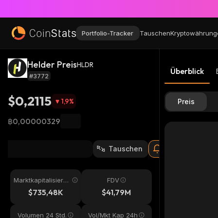
Portfolio-Tracker
Tauschen
Kryptowährung
Helder Preis
HLDR
Überblick
#3772
$0,2115
1,9
%
Preis
฿0,00000329
Tauschen
Marktkapitalisieru
FDV
ng
$735,48K
$41,79M
Volumen 24 Std.
Vol/Mkt Kap 24h