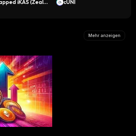
apped iKAS (Zealou
cUNI
wap)
Mehr anzeigen