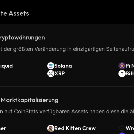
te Assets
ryptowährungen
t der größten Veränderung in einzigartigen Seitenaufru
iquid
Solana
Pi 
XRP
Bit
 Marktkapitalisierung
en auf CoinStats verfügbaren Assets haben diese die äh
her
Red Kitten Crew
Wr