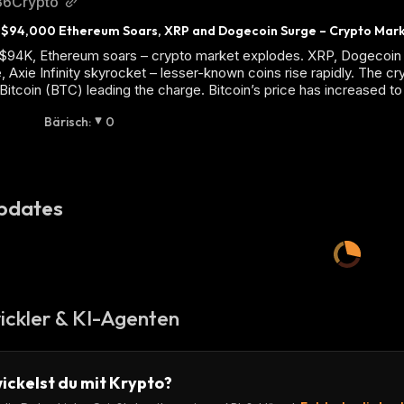
36Crypto
s $94,000 Ethereum Soars, XRP and Dogecoin Surge – Crypto Mar
s $94K, Ethereum soars – crypto market explodes. XRP, Dogecoin 
, Axie Infinity skyrocket – lesser-known coins rise rapidly. The c
 Bitcoin (BTC) leading the charge. Bitcoin’s price has increased 
Bärisch
:
0
pdates
ickler & KI-Agenten
ickelst du mit Krypto?