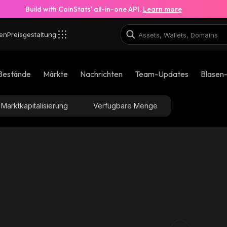
Build with CoinStats’ all-in-one API.
Learn more
en
Preisgestaltung
Bestände
Märkte
Nachrichten
Team-Updates
Blasen
Marktkapitalisierung
Verfügbare Menge