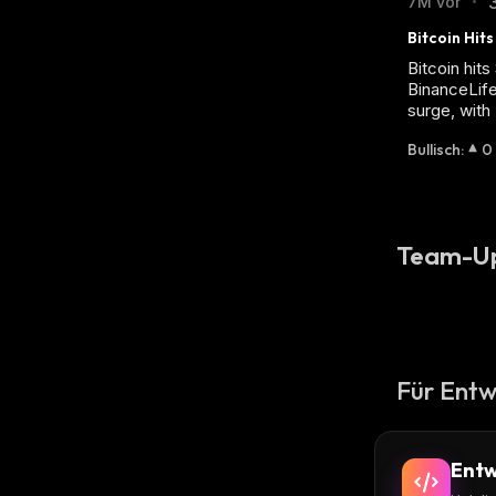
7M vor
•
Bitcoin Hit
Bitcoin hit
BinanceLife
surge, with
Bullisch
:
0
Team-U
Für Entw
Entw