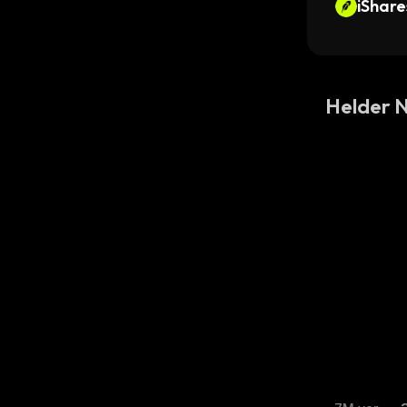
iShare
asury 
nhood
Helder 