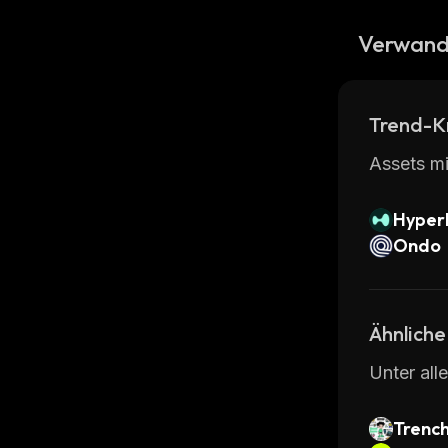
Verwand
Trend-K
Assets mi
Hyperl
Ondo
Ähnliche
Unter all
Trenc