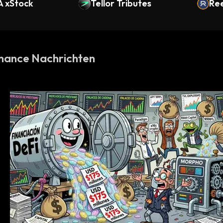
A xStock
Tellor Tributes
Re
nance Nachrichten