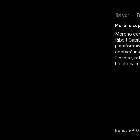
D
1M vor
•
Morpho capt
Morpho cerr
Ribbit Capi
plataformas
destacó in
Finance, re
blockchain.
Bullisch
:
0