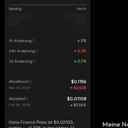
Niedrig
Hoch
0
%
1h Änderung
0,3
%
24h Änderung
0,7
%
7d Änderung
$0,1156
Allzeithoch
82,42
%
May 26, 2025
$0,01108
Allzeittief
83,56
%
Feb 26, 2026
Huma Finance
Preis ist $0,02033,
Meine N
runter
-0.30%
in den letzten 24