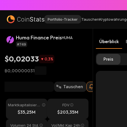
Portfolio-Tracker
Tauschen
Kryptowährung
Huma Finance Preis
HUMA
Überblick
#749
$0,02033
0,3
%
Preis
฿0,00000031
Tauschen
Marktkapitalisieru
FDV
ng
$35,25M
$203,35M
Volumen 24 Std.
Vol/Mkt Kap 24h