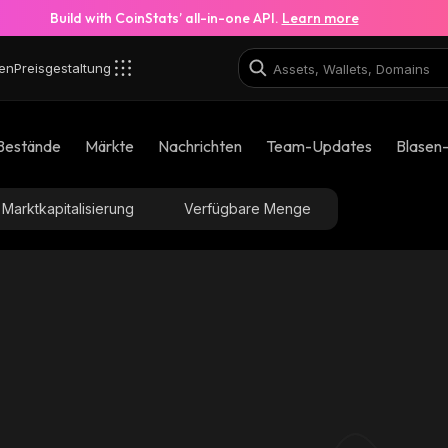
Build with CoinStats’ all-in-one API.
Learn more
en
Preisgestaltung
Bestände
Märkte
Nachrichten
Team-Updates
Blasen
Marktkapitalisierung
Verfügbare Menge