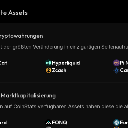
te Assets
ryptowährungen
t der größten Veränderung in einzigartigen Seitenaufru
Cat
Hyperliquid
Pi 
Zcash
Ca
 Marktkapitalisierung
en auf CoinStats verfügbaren Assets haben diese die ä
ard
FONQ
Eur