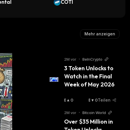
ental
COTI
Mehr anzeigen
2M vor
•
BeInCrypto
3 Token Unlocks to 
Watch in the Final 
Week of May 2026
B
0
B
0
Teilen
U
Ä
Ll
R
2M vor
•
Bitcoin World
I
I
Over $35 Million in 
S
S
Token Unlocks 
C
C