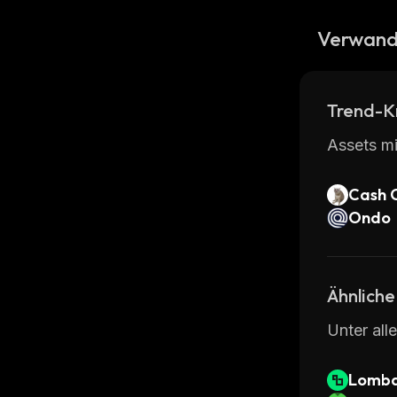
Verwand
Trend-K
Assets mi
Cash 
Ondo
Ähnliche
Unter all
Lomb