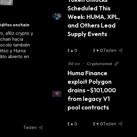
H
H
Scheduled This 
:
:
Week: HUMA, XPL, 
and Others Lead 
éditos onchain
Supply Events
m, a16z crypto y
nchain hacia
otocolo también
Bitso y Huma
B
0
B
0
Teilen
ito abierto en
U
Ä
Ll
R
3M vor
•
Cryptonomist
I
I
Huma Finance 
S
S
exploit Polygon 
C
C
H
H
drains ~$101,000 
:
:
from legacy V1 
pool contracts
B
0
B
0
Teilen
Teilen
U
Ä
Ll
R