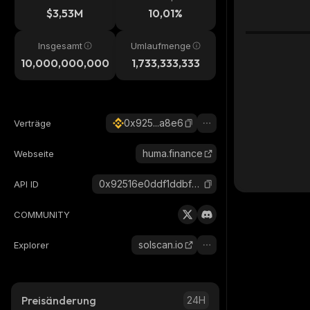
$3,53M
10,01%
Insgesamt
Umlaufmenge
10,000,000,000
1,733,333,333
0x925...a8e6
Verträge
huma.finance
Webseite
0x92516e0ddf1ddbf7fab1b79cac26689fdc5ba8e6_binance_smart
API ID
COMMUNITY
solscan.io
Explorer
Preisänderung
24H