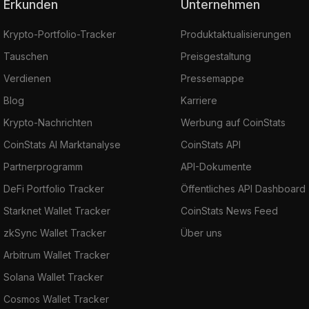
Erkunden
Unternehmen
Krypto-Portfolio-Tracker
Produktaktualisierungen
Tauschen
Preisgestaltung
Verdienen
Pressemappe
Blog
Karriere
Krypto-Nachrichten
Werbung auf CoinStats
CoinStats AI Marktanalyse
CoinStats API
Partnerprogramm
API-Dokumente
DeFi Portfolio Tracker
Öffentliches API Dashboard
Starknet Wallet Tracker
CoinStats News Feed
zkSync Wallet Tracker
Über uns
Arbitrum Wallet Tracker
Solana Wallet Tracker
Cosmos Wallet Tracker