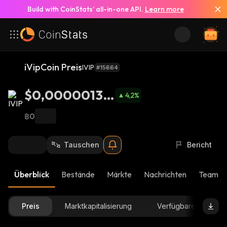
Build with CoinStats’ all-in-one API.
Learn more
iVipCoin Preis
IVIP
#15664
$0,00000139
4,2
%
2
฿0
Tauschen
Bericht
Überblick
Bestände
Märkte
Nachrichten
Team-U
Preis
Marktkapitalisierung
Verfügbare Menge