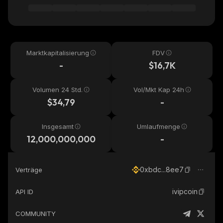
Marktkapitalisierung
FDV
-
$16,7K
Volumen 24 Std.
Vol/Mkt Kap 24h
$34,79
-
Insgesamt
Umlaufmenge
12,000,000,000
-
0xbdc...8ee7
Verträge
ivipcoin
API ID
COMMUNITY