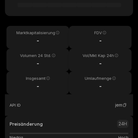
Marktkapitalisierung
FDV
-
-
Volumen 24 Std.
Vol/Mkt Kap 24h
-
-
Insgesamt
Umlaufmenge
-
-
jem
API ID
Preisänderung
24H
Niedrig
Hoch