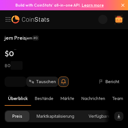
Build with CoinStats’ all-in-one API.
Learn more
jem Preis
jem
#0
$0
฿0
Tauschen
Bericht
Überblick
Bestände
Märkte
Nachrichten
Team-U
Preis
Marktkapitalisierung
Verfügbare Menge