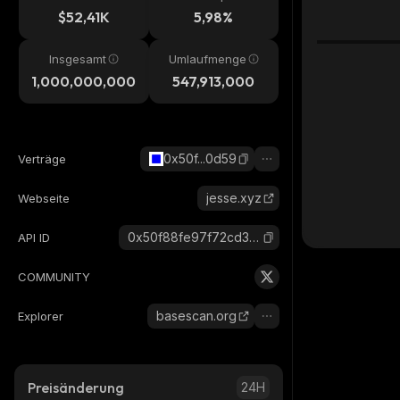
$52,41K
5,98%
Insgesamt
Umlaufmenge
1,000,000,000
547,913,000
0x50f...0d59
Verträge
jesse.xyz
Webseite
0x50f88fe97f72cd3e75b9eb4f747f59bceba80d59_base
API ID
COMMUNITY
basescan.org
Explorer
Preisänderung
24H