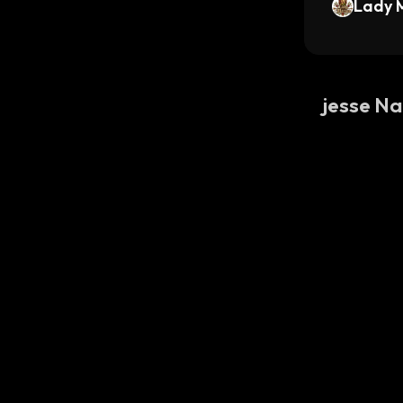
d Stoc
Lady 
jesse Na