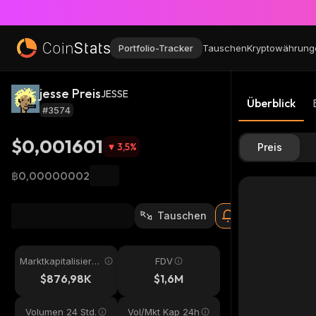
Portfolio-Tracker
Tauschen
Kryptowährung
jesse Preis
JESSE
Überblick
#3574
$0,001601
3,5
%
Preis
฿0,00000002
Tauschen
Marktkapitalisieru
FDV
ng
$876,98K
$1,6M
Volumen 24 Std.
Vol/Mkt Kap 24h