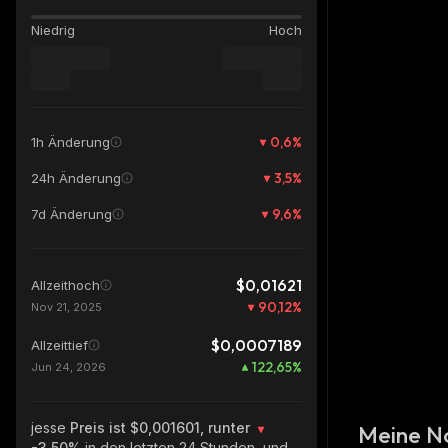
Niedrig
Hoch
0,6
%
1h Änderung
3,5
%
24h Änderung
9,6
%
7d Änderung
$0,01621
Allzeithoch
90,12
%
Nov 21, 2025
$0,0007189
Allzeittief
122,65
%
Jun 24, 2026
jesse
Preis ist $0,001601, runter
Meine N
-3.50%
in den letzten 24 Stunden, und