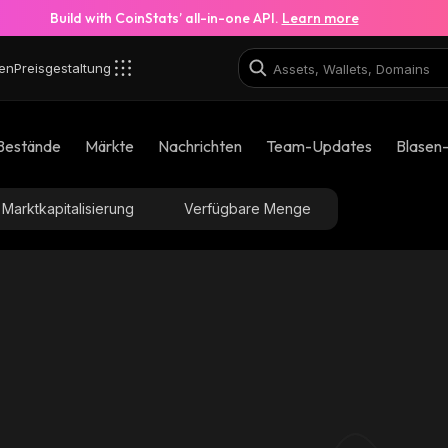
Build with CoinStats’ all-in-one API.
Learn more
en
Preisgestaltung
Bestände
Märkte
Nachrichten
Team-Updates
Blasen
Marktkapitalisierung
Verfügbare Menge