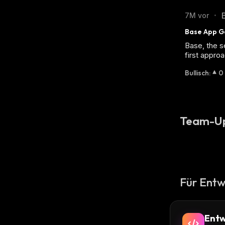
7M vor
•
Base App Go
Base, the s
first approa
Bullisch
:
0
Team-U
Für Entw
Entw