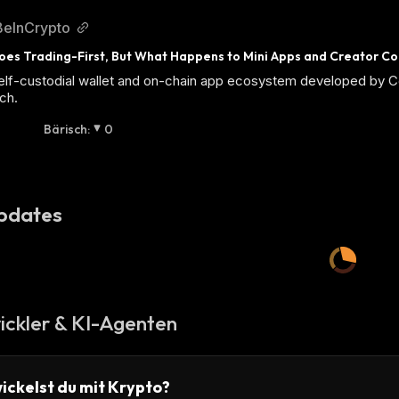
BeInCrypto
es Trading-First, But What Happens to Mini Apps and Creator Co
elf-custodial wallet and on-chain app ecosystem developed by Coi
ch.
Bärisch
:
0
pdates
ickler & KI-Agenten
ickelst du mit Krypto?