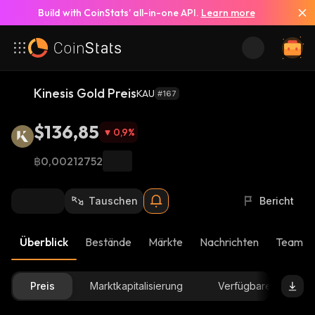
Build with CoinStats’ all-in-one API.
Learn more
Kinesis Gold Preis
KAU
#167
$136,85
0,9
%
฿0,00212752
Tauschen
Bericht
Überblick
Bestände
Märkte
Nachrichten
Team-U
Preis
Marktkapitalisierung
Verfügbare Menge