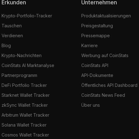
Erkunden
Unternehmen
Krypto-Portfolio-Tracker
Produktaktualisierungen
Tauschen
Preisgestaltung
Verdienen
Pressemappe
Blog
Karriere
Krypto-Nachrichten
Werbung auf CoinStats
CoinStats AI Marktanalyse
CoinStats API
Partnerprogramm
API-Dokumente
DeFi Portfolio Tracker
Öffentliches API Dashboard
Starknet Wallet Tracker
CoinStats News Feed
zkSync Wallet Tracker
Über uns
Arbitrum Wallet Tracker
Solana Wallet Tracker
Cosmos Wallet Tracker