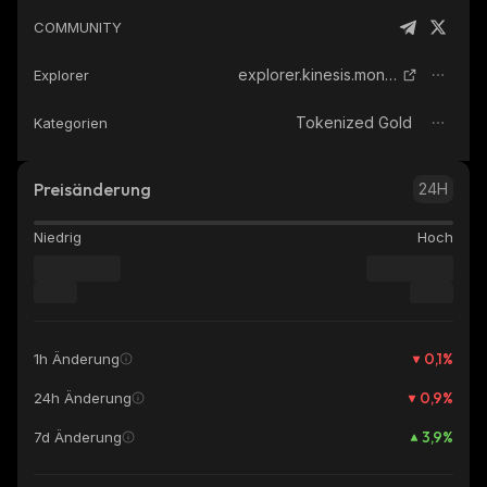
COMMUNITY
explorer.kinesis.money
Explorer
Tokenized Gold
Kategorien
Preisänderung
24H
Niedrig
Hoch
0,1
%
1h Änderung
0,9
%
24h Änderung
3,9
%
7d Änderung