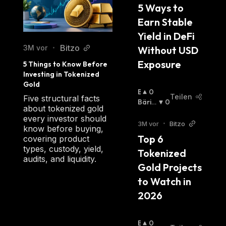
5 Ways to 
Earn Stable 
Yield in DeFi 
Bitzo
3M vor
Without USD 
•
Exposure
5 Things to Know Before 
Investing in Tokenized 
Gold
B
0
Teilen
Five structural facts
U
Bäris
0
about tokenized gold
Ll
Ch
:
every investor should
I
3M vor
•
Bitzo
know before buying,
S
Top 6 
covering product
C
types, custody, yield,
Tokenized 
H
audits, and liquidity.
:
Gold Projects 
to Watch in 
2026
B
0