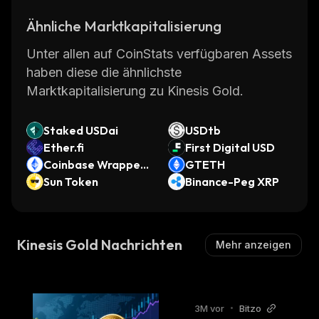
Ähnliche Marktkapitalisierung
Unter allen auf CoinStats verfügbaren Assets
haben diese die ähnlichste
Marktkapitalisierung zu Kinesis Gold.
Staked USDai
USDtb
Ether.fi
First Digital USD
Coinbase Wrapped
GTETH
Staked ETH
Sun Token
Binance-Peg XRP
Kinesis Gold Nachrichten
Mehr anzeigen
3M vor
•
Bitzo