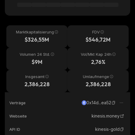
Marktkapitalisierung
FDV
$326,55M
$546,72M
Volumen 24 Std.
Vol/Mkt Kap 24h
$9M
2,76%
Insgesamt
Umlaufmenge
2,386,228
2,386,228
0x14d...ea52
Verträge
kinesis.money
Webseite
kinesis-gold
API ID