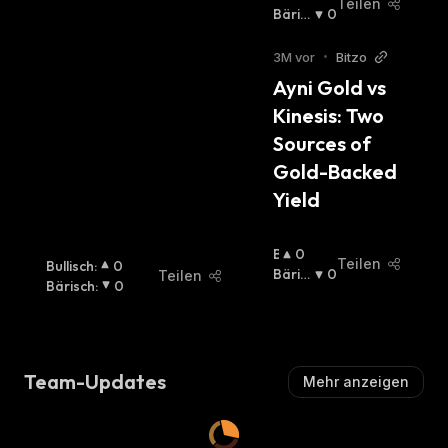
Teilen
U
Bäris
0
Ll
Ch
:
I
3M vor
•
Bitzo
S
Ayni Gold vs 
C
Kinesis: Two 
H
:
Sources of 
Gold-Backed 
Yield
B
0
Teilen
Bullisch
:
0
U
Bäris
0
Teilen
Bärisch
:
0
Ll
Ch
:
I
S
C
H
Team-Updates
Mehr anzeigen
: