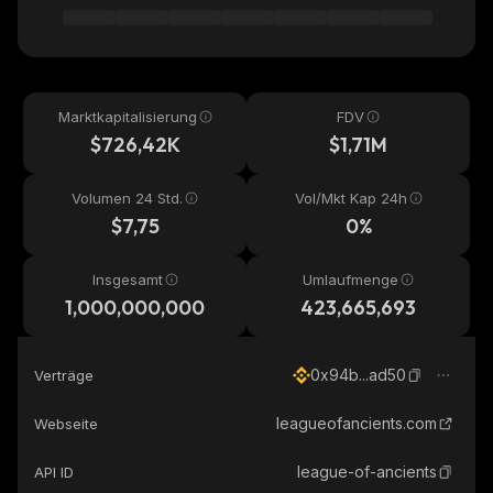
Marktkapitalisierung
FDV
$726,42K
$1,71M
Volumen 24 Std.
Vol/Mkt Kap 24h
$7,75
0%
Insgesamt
Umlaufmenge
1,000,000,000
423,665,693
0x94b...ad50
Verträge
leagueofancients.com
Webseite
league-of-ancients
API ID