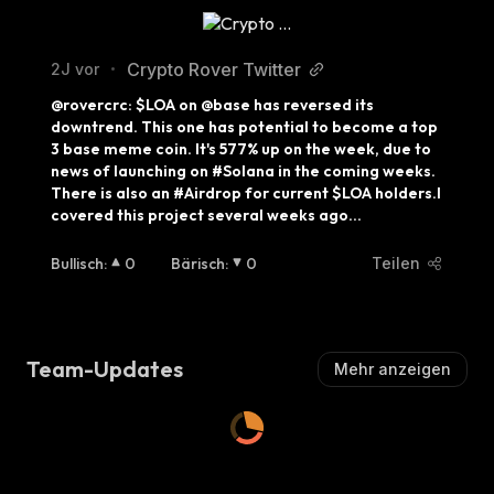
Crypto Rover Twitter
2J vor
•
@rovercrc: $LOA on @base has reversed its 
downtrend. This one has potential to become a top 
3 base meme coin. It's 577% up on the week, due to 
news of launching on #Solana in the coming weeks. 
There is also an #Airdrop for current $LOA holders.I 
covered this project several weeks ago…
Bullisch
:
0
Bärisch
:
0
Teilen
Team-Updates
Mehr anzeigen