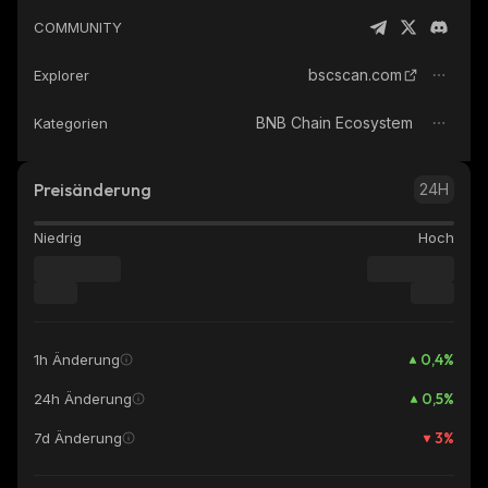
COMMUNITY
bscscan.com
Explorer
BNB Chain Ecosystem
Kategorien
Preisänderung
24H
Niedrig
Hoch
0,4
%
1h Änderung
0,5
%
24h Änderung
3
%
7d Änderung