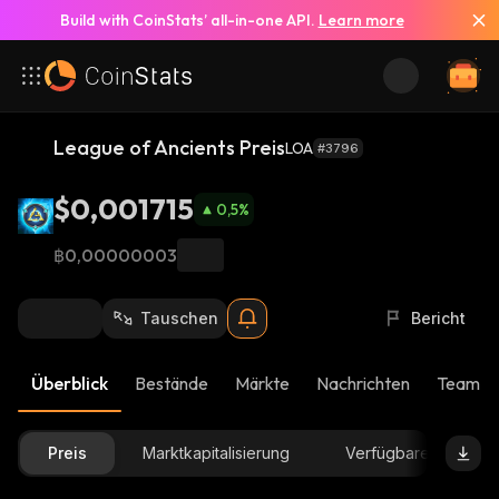
Build with CoinStats’ all-in-one API.
Learn more
League of Ancients Preis
LOA
#3796
$0,001715
0,5
%
฿0,00000003
Tauschen
Bericht
Überblick
Bestände
Märkte
Nachrichten
Team-U
Preis
Marktkapitalisierung
Verfügbare Menge