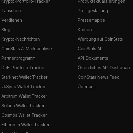
Krypto-Portfolio-Tracker
Produktaktualisierungen
Tauschen
Preisgestaltung
Verdienen
Pressemappe
Blog
Karriere
Krypto-Nachrichten
Werbung auf CoinStats
CoinStats AI Marktanalyse
CoinStats API
Partnerprogramm
API-Dokumente
DeFi Portfolio Tracker
Öffentliches API Dashboard
Starknet Wallet Tracker
CoinStats News Feed
zkSync Wallet Tracker
Über uns
Arbitrum Wallet Tracker
Solana Wallet Tracker
Cosmos Wallet Tracker
Ethereum Wallet Tracker