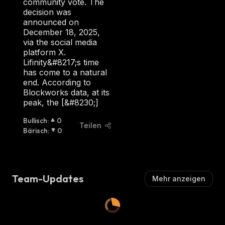
community vote. The
C
decision was
H
announced on
:
December 18, 2025,
via the social media
platform X.
Lifinity&#8217;s time
has come to a natural
end. According to
Blockworks data, at its
peak, the [&#8230;]
Bullisch
:
0
Teilen
Bärisch
:
0
Team-Updates
Mehr anzeigen