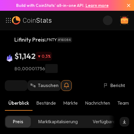
Build with CoinStats’ all-in-one API.
Learn more
Lifinity Preis
LFNTY
#16084
$1,142
0,3
%
฿0,00001756
Tauschen
Bericht
Überblick
Bestände
Märkte
Nachrichten
Team-U
Preis
Marktkapitalisierung
Verfügbare Menge