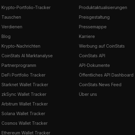
Krypto-Portfolio-Tracker
Produktaktualisierungen
Tauschen
Preisgestaltung
Verdienen
Pressemappe
Blog
Karriere
Krypto-Nachrichten
Werbung auf CoinStats
CoinStats AI Marktanalyse
CoinStats API
Partnerprogramm
API-Dokumente
DeFi Portfolio Tracker
Öffentliches API Dashboard
Starknet Wallet Tracker
CoinStats News Feed
zkSync Wallet Tracker
Über uns
Arbitrum Wallet Tracker
Solana Wallet Tracker
Cosmos Wallet Tracker
Ethereum Wallet Tracker