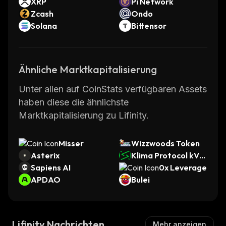
XRP
Pi Network
Zcash
Ondo
Solana
Bittensor
Ähnliche Marktkapitalisierung
Unter allen auf CoinStats verfügbaren Assets
haben diese die ähnlichste
Marktkapitalisierung zu Lifinity.
Misser
Wizzwoods Token
Asterix
Klima Protocol kVC
Sapiens AI
M
0x Leverage
APDAO
Bulei
Lifinity Nachrichten
Mehr anzeigen