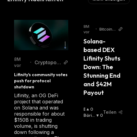
8M
•
Bitcoin
vor
World
Solana-
based DEX 
Lifinity Shuts 
8M
Cryptopolit
•
vor
Down: The 
an
Stunning End 
Lifinity's community votes 
push for protocol 
and $42M 
shutdown
Payout
Lifinity, an OG DeFi
project that operated
on Solana and was
B
0
Teilen
responsible for about
U
Bäris
0
$150B in trading
Ll
Ch
:
volume, is shutting
I
down following a
S