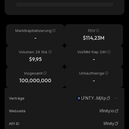
Marktkapitalisierung
FDV
-
$114,23M
Volumen 24 Std.
Vol/Mkt Kap 24h
$9,95
-
Insgesamt
Umlaufmenge
100,000,000
-
LFNTY...MjXp
Verträge
lifinity.io
Webseite
lifinity
API ID