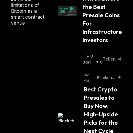
limitations of
the Best 
Bitcoin as a
Presale Coins 
smart contract
For 
venue
Infrastructure 
Investors
B
0
Teilen
U
Bärisc
0
Lli
H
:
S
6M
•
Blockchai
C
vor
nReporte
H
Best Crypto 
r
:
Presales to 
Buy Now: 
High-Upside 
Picks for the 
Next Cycle 