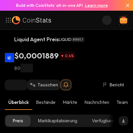
Build with CoinStats’ all-in-one API.
Learn more
Liquid Agent Preis
LIQUID
#9857
$0,0001889
0,4
%
฿0
Tauschen
Bericht
Überblick
Bestände
Märkte
Nachrichten
Team-U
Preis
Marktkapitalisierung
Verfügbare Menge