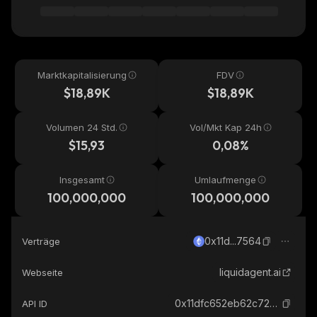
Marktkapitalisierung
FDV
$18,89K
$18,89K
Volumen 24 Std.
Vol/Mkt Kap 24h
$15,93
0,08%
Insgesamt
Umlaufmenge
100,000,000
100,000,000
0x11d...7564
Verträge
liquidagent.ai
Webseite
0x11dfc652eb62c723ad8c2ae731fcede58ab07564_ethereum
API ID