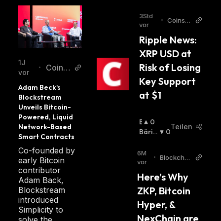
3Std
•
Coinsp
vor
eaker
Ripple News: 
XRP USD at 
1J
Risk of Losing 
CoinD
•
vor
esk
Key Support 
Adam Beck's 
at $1
Blockstream 
Unveils Bitcoin-
Powered, Liquid 
B
0
Teilen
Network-Based 
U
Bäris
0
Smart Contracts
Ll
Ch
:
Co-founded by
I
6M
•
Blockchai
early Bitcoin
S
vor
nReporter
contributor
C
Here’s Why 
Adam Back,
H
ZKP, Bitcoin 
Blockstream
:
introduced
Hyper, & 
Simplicity to
NexChain are 
solve the