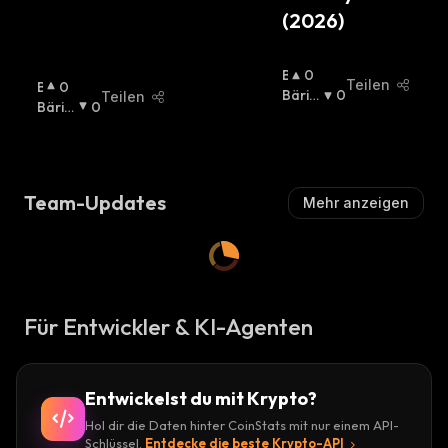
(2026)
B
0
Teilen
B
0
U
Bäris
0
Teilen
U
Bäris
0
Ll
Ch
:
Ll
Ch
:
I
I
S
S
C
C
H
Team-Updates
Mehr anzeigen
H
:
:
Für Entwickler & KI-Agenten
Entwickelst du mit Krypto?
Hol dir die Daten hinter CoinStats mit nur einem API-
Schlüssel.
Entdecke die beste Krypto-API