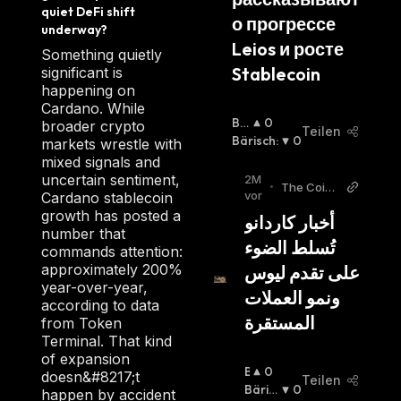
quiet DeFi shift 
о прогрессе 
underway?
Leios и росте 
Something quietly
Stablecoin
significant is
happening on
Cardano. While
Bul
0
broader crypto
Teilen
Lisc
Bärisch
:
0
markets wrestle with
H
:
mixed signals and
uncertain sentiment,
2M
•
The Coin
vor
Cardano stablecoin
Republic
growth has posted a
أخبار كاردانو 
Arabic
number that
تُسلط الضوء 
commands attention:
approximately 200%
على تقدم ليوس 
year-over-year,
ونمو العملات 
according to data
المستقرة
from Token
Terminal. That kind
of expansion
B
0
doesn&#8217;t
Teilen
U
Bäris
0
happen by accident