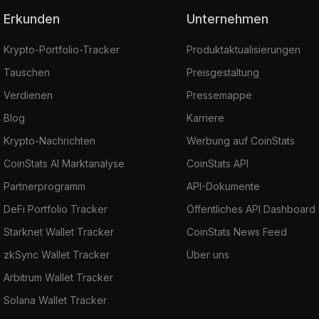
Erkunden
Unternehmen
Krypto-Portfolio-Tracker
Produktaktualisierungen
Tauschen
Preisgestaltung
Verdienen
Pressemappe
Blog
Karriere
Krypto-Nachrichten
Werbung auf CoinStats
CoinStats AI Marktanalyse
CoinStats API
Partnerprogramm
API-Dokumente
DeFi Portfolio Tracker
Öffentliches API Dashboard
Starknet Wallet Tracker
CoinStats News Feed
zkSync Wallet Tracker
Über uns
Arbitrum Wallet Tracker
Solana Wallet Tracker