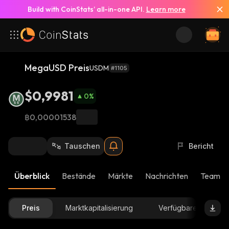
Build with CoinStats’ all-in-one API.
Learn more
MegaUSD Preis
USDM
#1105
$0,9981
0
%
฿0,00001538
Tauschen
Bericht
Überblick
Bestände
Märkte
Nachrichten
Team-U
Preis
Marktkapitalisierung
Verfügbare Menge