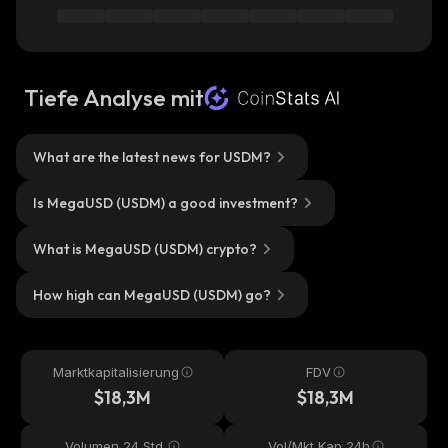
Tiefe Analyse mit
What are the latest news for USDM?
Is MegaUSD (USDM) a good investment?
What is MegaUSD (USDM) crypto?
How high can MegaUSD (USDM) go?
Marktkapitalisierung
FDV
$18,3M
$18,3M
Volumen 24 Std.
Vol/Mkt Kap 24h