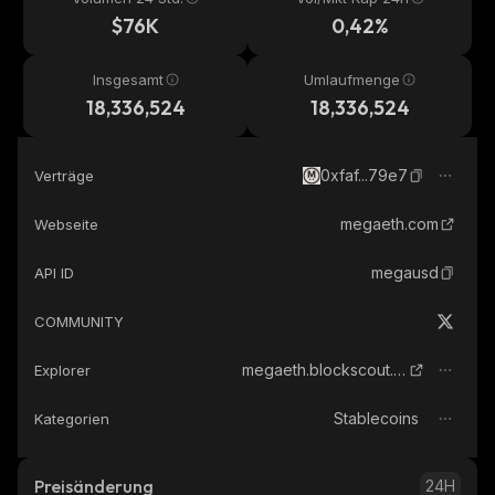
$76K
0,42%
Insgesamt
Umlaufmenge
18,336,524
18,336,524
0xfaf...79e7
Verträge
megaeth.com
Webseite
megausd
API ID
COMMUNITY
megaeth.blockscout.com
Explorer
Stablecoins
Kategorien
Preisänderung
24H