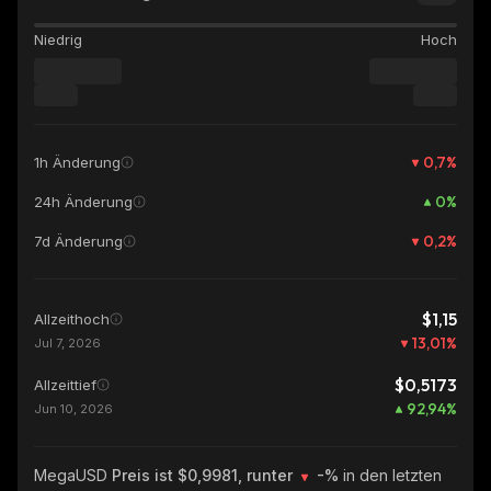
Niedrig
Hoch
0,7
%
1h Änderung
0
%
24h Änderung
0,2
%
7d Änderung
$1,15
Allzeithoch
13,01
%
Jul 7, 2026
$0,5173
Allzeittief
92,94
%
Jun 10, 2026
MegaUSD
Preis ist $0,9981, runter
-%
in den letzten