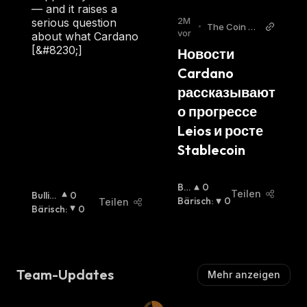
Ll
Ch
:
— and it raises a
I
2M
serious question
•
The Coin Re
S
vor
about what Cardano
public Russi
C
[&#8230;]
Новости 
an
H
Cardano 
:
рассказывают 
о прогрессе 
Leios и росте 
Stablecoin
Bul
0
Teilen
Bullisc
0
Lisc
Bärisch
:
0
Teilen
H
Bärisch
:
:
0
H
:
Team-Updates
Mehr anzeigen