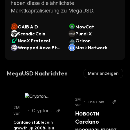
haben diese die ähnlichste
Marktkapitalisierung zu MegaUSD.
GAIB AID
MowCat
Scandic Coin
Pundi X
NaoX Protocol
Orizon
Wrapped Aave Eth
Mask Network
ereum WETH
MegaUSD Nachrichten
Mehr anzeigen
2M
•
The Coin Re
vor
public Russi
2M
Cryptono
•
Новости 
an
vor
mist
Cardano 
Cardano stablecoin 
growth up 200%: is a 
рассказывают 