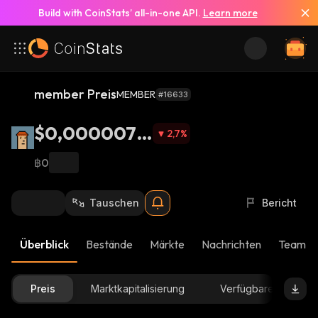
Build with CoinStats’ all-in-one API.
Learn more
member Preis
MEMBER
#16633
$0,0000071
2,7
%
9
฿0
Tauschen
Bericht
Überblick
Bestände
Märkte
Nachrichten
Team-U
Preis
Marktkapitalisierung
Verfügbare Menge