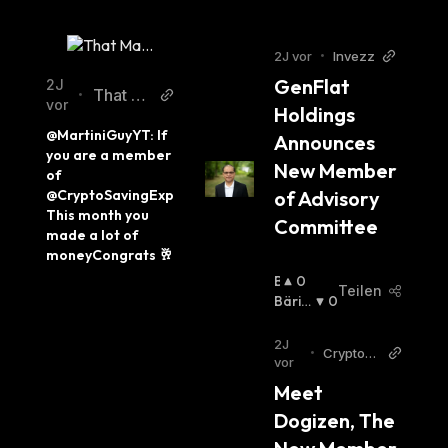
2J vor
•
Invezz
GenFlat 
2J
That M
•
vor
Holdings 
artini G
@MartiniGuyYT: If 
Announces 
uy Twitt
you are a member 
er
New Member 
of 
@CryptoSavingExp 
of Advisory 
This month you 
Committee
made a lot of 
moneyCongrats 🥂
B
0
Teilen
U
Bäris
0
Ll
Ch
:
I
2J
•
Cryptop
S
vor
olitan
C
Meet 
H
Dogizen, The 
: