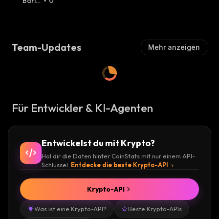
U
Bäris
0
Ll
Ch
:
Ll
Ch
:
I
I
S
S
C
C
H
Team-Updates
Mehr anzeigen
H
:
:
Für Entwickler & KI-Agenten
Entwickelst du mit Krypto?
Hol dir die Daten hinter CoinStats mit nur einem API-
Schlüssel.
Entdecke die beste Krypto-API
Krypto-API
Was ist eine Krypto-API?
Beste Krypto-APIs