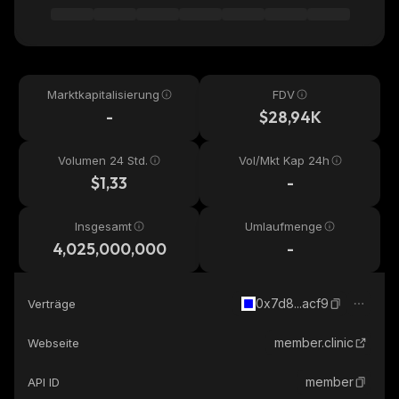
Marktkapitalisierung
FDV
-
$28,94K
Volumen 24 Std.
Vol/Mkt Kap 24h
$1,33
-
Insgesamt
Umlaufmenge
4,025,000,000
-
0x7d8...acf9
Verträge
member.clinic
Webseite
member
API ID