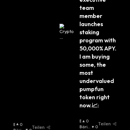
team 
member 
launches 
staking 
program with 
50,000% APY. 
I am buying 
some, the 
most 
undervalued 
pumpfun 
token right 
now.📈:
B
0
Teilen
B
0
U
Bäris
0
Teilen