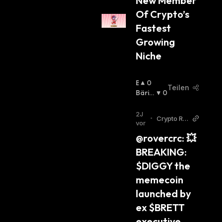
New Member 
Of Crypto’s 
Fastest 
Growing 
Niche
B
0
Teilen
U
Bäris
0
Ll
Ch
:
I
2J
•
Crypto Ro
S
vor
ver Twitte
C
@rovercrc: 💥
r
H
BREAKING: 
:
$DIGGY the 
memecoin 
launched by 
ex $BRETT 
executive 