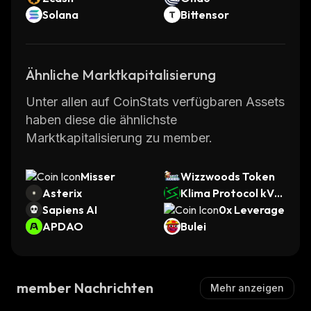
Solana
Bittensor
Ähnliche Marktkapitalisierung
Unter allen auf CoinStats verfügbaren Assets
haben diese die ähnlichste
Marktkapitalisierung zu member.
Misser
Wizzwoods Token
Asterix
Klima Protocol kVC
Sapiens AI
M
0x Leverage
APDAO
Bulei
member Nachrichten
Mehr anzeigen