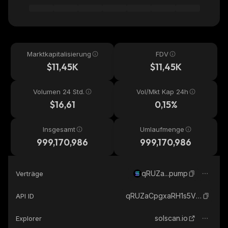
Marktkapitalisierung
FDV
$11,45K
$11,45K
Volumen 24 Std.
Vol/Mkt Kap 24h
$16,61
0,15%
Insgesamt
Umlaufmenge
999,170,986
999,170,986
qRUZa...pump
Verträge
qRUZaCpgxaRH1s5V6opjPA6Hnpv5BM37LqkDBw7pump_solana
API ID
solscan.io
Explorer