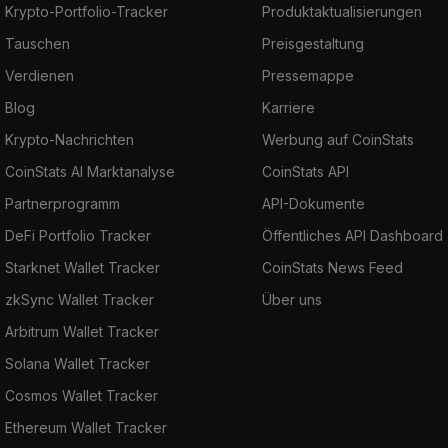
Krypto-Portfolio-Tracker
Produktaktualisierungen
Tauschen
Preisgestaltung
Verdienen
Pressemappe
Blog
Karriere
Krypto-Nachrichten
Werbung auf CoinStats
CoinStats AI Marktanalyse
CoinStats API
Partnerprogramm
API-Dokumente
DeFi Portfolio Tracker
Öffentliches API Dashboard
Starknet Wallet Tracker
CoinStats News Feed
zkSync Wallet Tracker
Über uns
Arbitrum Wallet Tracker
Solana Wallet Tracker
Cosmos Wallet Tracker
Ethereum Wallet Tracker