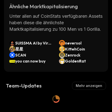
Ähnliche Marktkapitalisierung
Unter allen auf CoinStats verfügbaren Assets
haben diese die ähnlichste
Marktkapitalisierung zu 100 Men vs 1 Gorilla.
SUISSMA AI by Virtu
neversol
als
星星
KittehCoin
SCAN
Zenrock
you can now buy
GoldenRat
Team-Updates
Mehr anzeigen