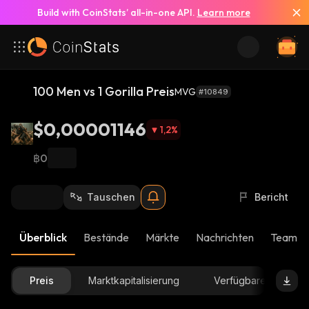
Build with CoinStats’ all-in-one API.
Learn more
100 Men vs 1 Gorilla Preis
MVG
#10849
$0,00001146
1,2
%
฿0
Tauschen
Bericht
Überblick
Bestände
Märkte
Nachrichten
Team-U
Preis
Marktkapitalisierung
Verfügbare Menge