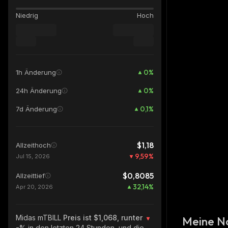
Niedrig
Hoch
0
%
1h Änderung
0
%
24h Änderung
0,1
%
7d Änderung
$1,18
Allzeithoch
9,59
%
Jul 15, 2026
$0,8085
Allzeittief
32,14
%
Apr 20, 2026
Midas mTBILL
Preis ist $1,068, runter
Meine N
-%
in den letzten 24 Stunden, und die