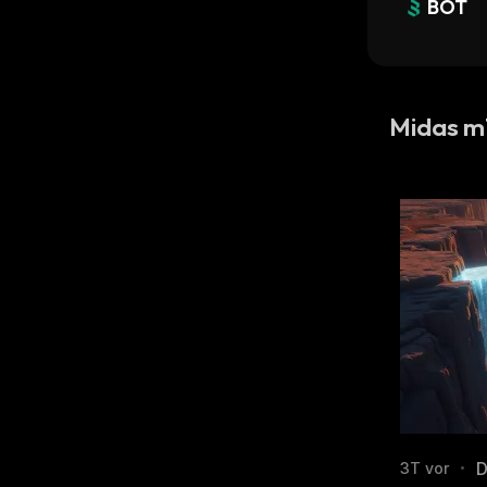
BOT
Midas m
D
3T vor
•