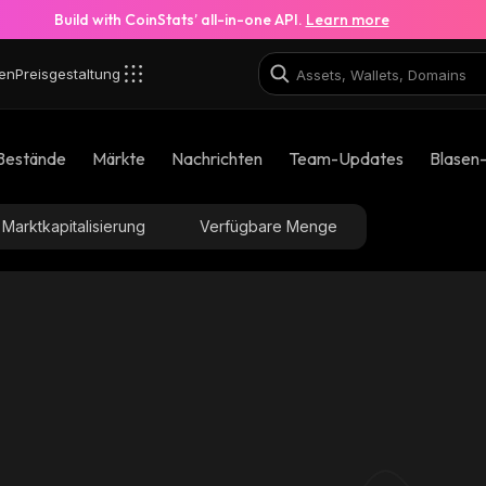
Build with CoinStats’ all-in-one API.
Learn more
en
Preisgestaltung
Bestände
Märkte
Nachrichten
Team-Updates
Blasen
Marktkapitalisierung
Verfügbare Menge