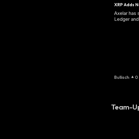
XRP Adds N
Axelar has
Ledger and 
Bullisch
:
0
Team-U