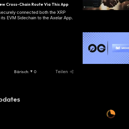
ew Cross-Chain Route Via This App
 securely connected both the XRP
its EVM Sidechain to the Axelar App.
Bärisch
:
0
Teilen
pdates