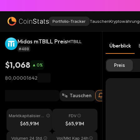
Portfolio-Tracker
Tauschen
Kryptowährung
Midas mTBILL Preis
MTBILL
Überblick
#488
$1,068
0
%
Preis
฿0,00001642
Tauschen
Marktkapitalisieru
FDV
ng
$65,91M
$65,91M
Volumen 24 Std.
Vol/Mkt Kap 24h