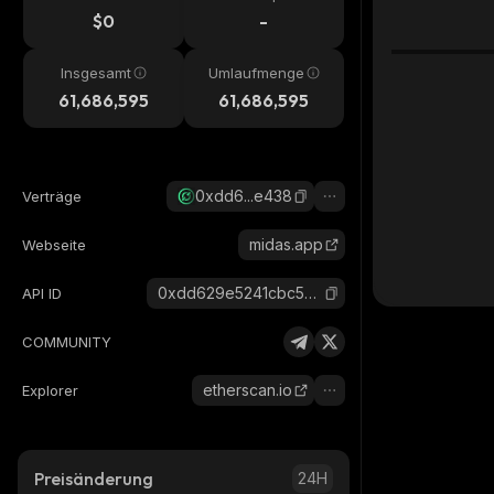
$0
-
Insgesamt
Umlaufmenge
61,686,595
61,686,595
0xdd6...e438
Verträge
midas.app
Webseite
0xdd629e5241cbc5919847783e6c96b2de4754e438_etherlink
API ID
COMMUNITY
etherscan.io
Explorer
Preisänderung
24H