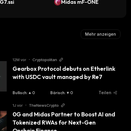
G7.ssi
Midas mF-ONE
Mehr anzeigen
12M vor
•
Cryptopolitan
Gearbox Protocol debuts on Etherlink 
with USDC vault managed by Re7
Bullisch
:
0
Bärisch
:
0
Teilen
1J vor
•
TheNewsCrypto
0G and Midas Partner to Boost AI and 
Tokenized RWAs for Next-Gen 
Onchain Finance