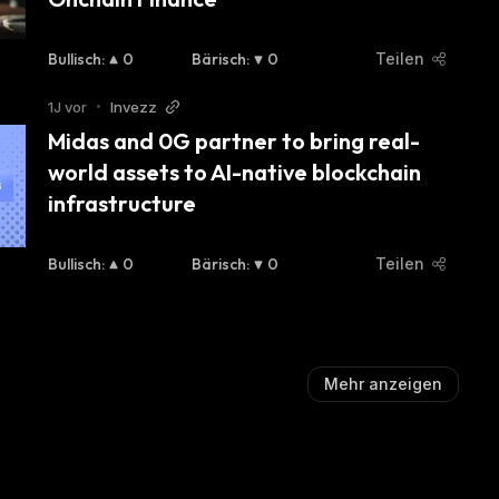
Bullisch
:
0
Bärisch
:
0
Teilen
1J vor
•
Invezz
Midas and 0G partner to bring real-
world assets to AI-native blockchain 
infrastructure
Bullisch
:
0
Bärisch
:
0
Teilen
Mehr anzeigen