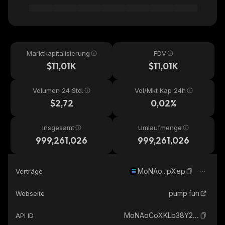
Marktkapitalisierung
FDV
$11,01K
$11,01K
Volumen 24 Std.
Vol/Mkt Kap 24h
$2,72
0,02%
Insgesamt
Umlaufmenge
999,261,026
999,261,026
MoNAo...pXep
Verträge
pump.fun
Webseite
MoNAoCoXKLb38Y2VpbukGacdNYhvRTyVn92DvRApXep_solana
API ID