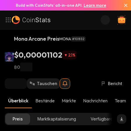
Build with CoinStats’ all-in-one API.
Learn more
Mona Arcane Preis
MONA
#10932
$0,00001102
2,1
%
฿0
Tauschen
Bericht
Überblick
Bestände
Märkte
Nachrichten
Team-U
Preis
Marktkapitalisierung
Verfügbare Menge