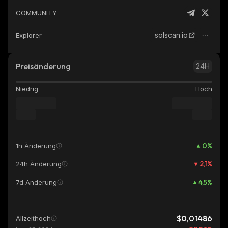
COMMUNITY
solscan.io
Explorer
Preisänderung
24H
Niedrig
Hoch
0
%
1h Änderung
2,1
%
24h Änderung
4,5
%
7d Änderung
$0,01486
Allzeithoch