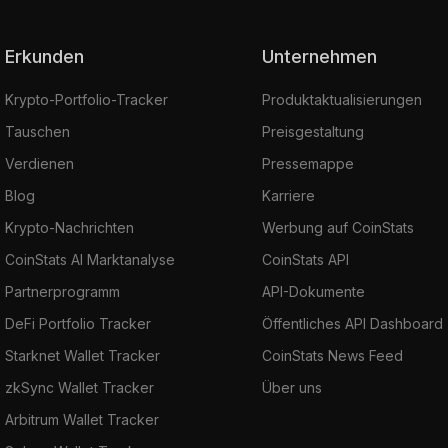
Erkunden
Unternehmen
Krypto-Portfolio-Tracker
Produktaktualisierungen
Tauschen
Preisgestaltung
Verdienen
Pressemappe
Blog
Karriere
Krypto-Nachrichten
Werbung auf CoinStats
CoinStats AI Marktanalyse
CoinStats API
Partnerprogramm
API-Dokumente
DeFi Portfolio Tracker
Öffentliches API Dashboard
Starknet Wallet Tracker
CoinStats News Feed
zkSync Wallet Tracker
Über uns
Arbitrum Wallet Tracker