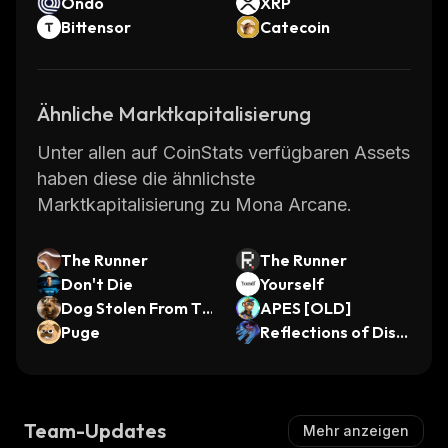
Ondo
XRP
Bittensor
Catecoin
Ähnliche Marktkapitalisierung
Unter allen auf CoinStats verfügbaren Assets
haben diese die ähnlichste
Marktkapitalisierung zu Mona Arcane.
The Runner
The Runner
Don't Die
Yourself
Dog Stolen From Te
APES [OLD]
sla
Puge
Reflections of Diss
onance AI
Team-Updates
Mehr anzeigen