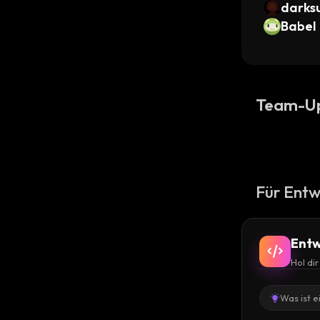
darks
Babel
Team-U
Für Entw
Entw
Hol di
Was ist e