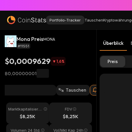
Portfolio-Tracker
Tauschen
Kryptowährung
Mona Preis
MONA
Überblick
#11551
$0,0009629
1,6
%
Preis
฿0,00000001
Tauschen
Marktkapitalisieru
FDV
ng
$8,25K
$8,25K
Volumen 24 Std.
Vol/Mkt Kap 24h