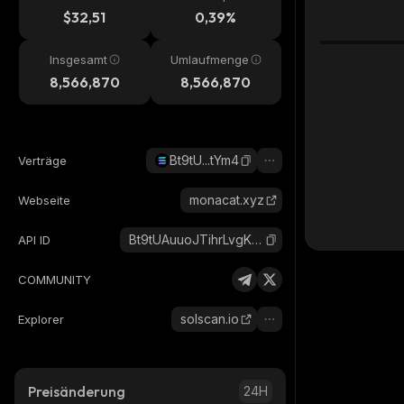
$32,51
0,39%
Insgesamt
Umlaufmenge
8,566,870
8,566,870
Bt9tU...tYm4
Verträge
monacat.xyz
Webseite
Bt9tUAuuoJTihrLvgK1kWErBJduaGEeQbF2VhAPHtYm4_solana
API ID
COMMUNITY
solscan.io
Explorer
Preisänderung
24H