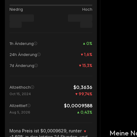
Niedrig
Hoch
0
%
1h Änderung
1,6
%
24h Änderung
15,3
%
7d Änderung
$0,3636
Allzeithoch
99,74
%
Oct 15, 2024
$0,0009588
Allzeittief
0,43
%
Aug 5, 2026
Mona
Preis ist $0,0009629, runter
Meine N
-1.60%
in den letzten 24 Stunden, und