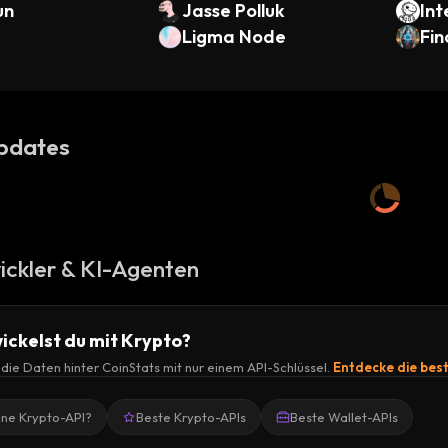
un
Jasse Polluk
Int
Ligma Node
Fin
pdates
ickler & KI-Agenten
ickelst du mit Krypto?
r die Daten hinter CoinStats mit nur einem API-Schlüssel.
Entdecke die bes
ine Krypto-API?
Beste Krypto-APIs
Beste Wallet-APIs