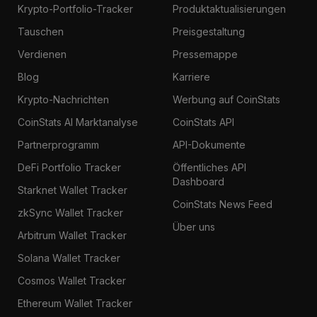
Krypto-Portfolio-Tracker
Produktaktualisierungen
Tauschen
Preisgestaltung
Verdienen
Pressemappe
Blog
Karriere
Krypto-Nachrichten
Werbung auf CoinStats
CoinStats AI Marktanalyse
CoinStats API
Partnerprogramm
API-Dokumente
DeFi Portfolio Tracker
Öffentliches API
Dashboard
Starknet Wallet Tracker
CoinStats News Feed
zkSync Wallet Tracker
Über uns
Arbitrum Wallet Tracker
Solana Wallet Tracker
Cosmos Wallet Tracker
Ethereum Wallet Tracker