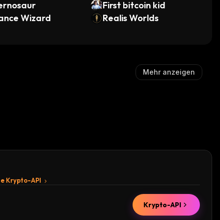
ernosaur
First bitcoin kid
ance Wizard
Realis Worlds
Mehr anzeigen
te Krypto-API
Krypto-API