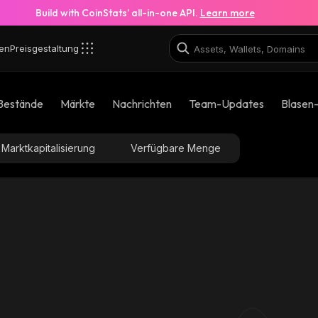
Build with CoinStats’ all-in-one API.
Learn more
en
Preisgestaltung
Bestände
Märkte
Nachrichten
Team-Updates
Blasen
Marktkapitalisierung
Verfügbare Menge