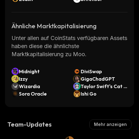
Ähnliche Marktkapitalisierung
Unter allen auf CoinStats verfügbaren Assets
haben diese die ähnlichste
Marktkapitalisierung zu Moo.
Midnight
DiviSwap
Izzy
GigaChadGPT
Wizardia
Taylor Swift's Cat B
Sora Oracle
enji
Ishi Go
Team-Updates
Mehr anzeigen