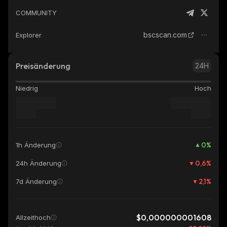
COMMUNITY
bscscan.com
Explorer
Preisänderung
24H
Niedrig
Hoch
0
%
1h Änderung
0,6
%
24h Änderung
2,1
%
7d Änderung
$0,000000001608
Allzeithoch