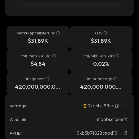
Marktkapitalisierung
FDV
$31,89K
$31,89K
Volumen 24 Std.
Vol/Mkt Kap 24h
$4,84
0,02%
Insgesamt
Umlaufmenge
420,000,000,00
420,000,000,00
0,000
0,000
0xb5b...66cb
Verträge
moobsc.com
Webseite
0xb5b7f828caed10db9582bed424ff79809ce766cb_binance_smart
API ID