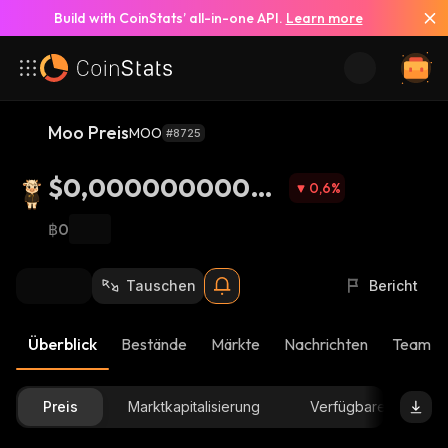
Build with CoinStats’ all-in-one API.
Learn more
Moo Preis
MOO
#8725
$0,00000000007
0,6
%
59
฿0
Tauschen
Bericht
Überblick
Bestände
Märkte
Nachrichten
Team-U
Preis
Marktkapitalisierung
Verfügbare Menge