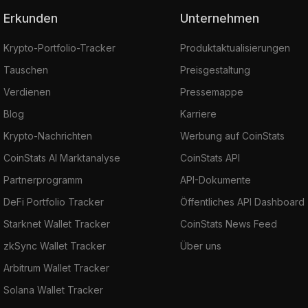
Erkunden
Unternehmen
Krypto-Portfolio-Tracker
Produktaktualisierungen
Tauschen
Preisgestaltung
Verdienen
Pressemappe
Blog
Karriere
Krypto-Nachrichten
Werbung auf CoinStats
CoinStats AI Marktanalyse
CoinStats API
Partnerprogramm
API-Dokumente
DeFi Portfolio Tracker
Öffentliches API Dashboard
Starknet Wallet Tracker
CoinStats News Feed
zkSync Wallet Tracker
Über uns
Arbitrum Wallet Tracker
Solana Wallet Tracker