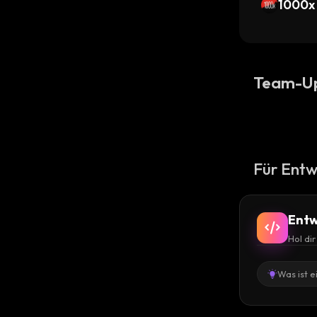
ed Sto
1000x 
Team-U
Für Entw
Entw
Hol di
Was ist e