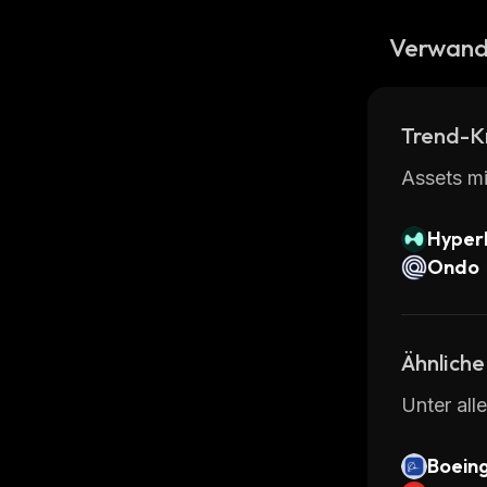
Verwand
Trend-K
Assets mi
Hyperl
Ondo
Ähnliche
Unter all
Boein