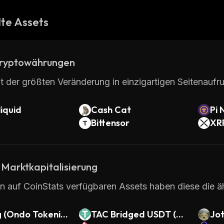
te Assets
ryptowährungen
t der größten Veränderung in einzigartigen Seitenaufru
iquid
Cash Cat
Pi 
Bittensor
XR
 Marktkapitalisierung
en auf CoinStats verfügbaren Assets haben diese die ä
g (Ondo Tokeniz
TAC Bridged USDT (TA
Jo