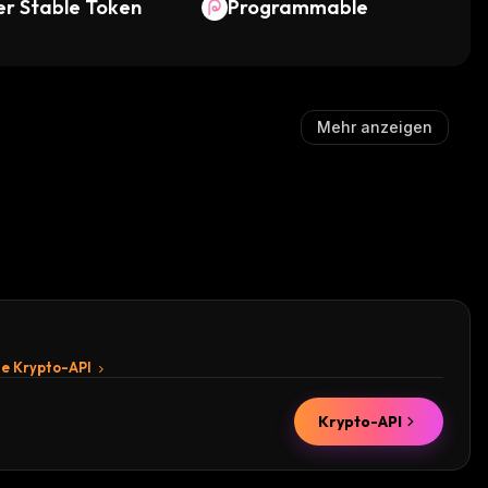
er Stable Token
(Conflux)
Programmable
Mehr anzeigen
te Krypto-API
Krypto-API