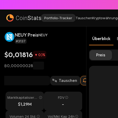
Portfolio-Tracker
Tauschen
Kryptowährung
NEUY Preis
NEUY
Überblick
#3137
$0,01816
0,1
%
Preis
฿0,00000028
Tauschen
Marktkapitalisieru
FDV
ng
$1,29M
-
Volumen 24 Std.
Vol/Mkt Kap 24h