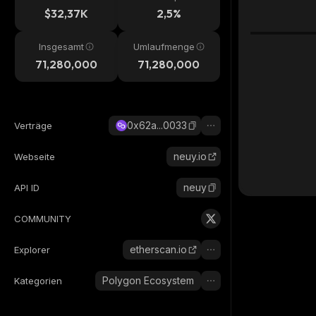
$32,37K
2,5%
Insgesamt
Umlaufmenge
71,280,000
71,280,000
0x62a...0033
Verträge
neuy.io
Webseite
neuy
API ID
COMMUNITY
etherscan.io
Explorer
Polygon Ecosystem
Kategorien