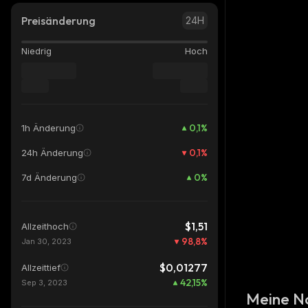
Preisänderung
24H
Niedrig
Hoch
0,1
%
1h Änderung
0,1
%
24h Änderung
0
%
7d Änderung
$1,51
Allzeithoch
98,8
%
Jan 30, 2023
$0,01277
Allzeittief
42,15
%
Sep 3, 2023
Meine N