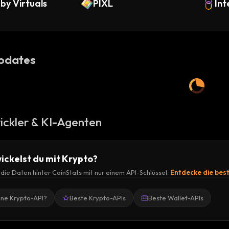
ck)
by Virtuals
C)
PIXL
Int
pdates
ickler & KI-Agenten
ickelst du mit Krypto?
r die Daten hinter CoinStats mit nur einem API-Schlüssel.
Entdecke die bes
ine Krypto-API?
Beste Krypto-APIs
Beste Wallet-APIs