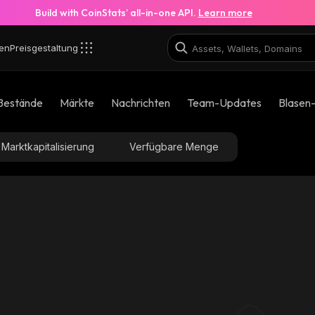
Build with CoinStats’ all-in-one API.
Learn more
en
Preisgestaltung
Bestände
Märkte
Nachrichten
Team-Updates
Blasen
Marktkapitalisierung
Verfügbare Menge