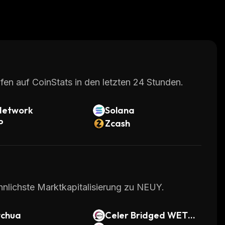
fen auf CoinStats in den letzten 24 Stunden.
Network
Solana
P
Zcash
hnlichste Marktkapitalisierung zu NEUY.
tchua
Celer Bridged WETH